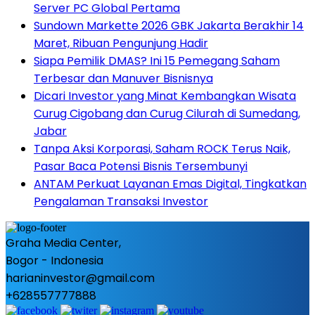
Server PC Global Pertama
Sundown Markette 2026 GBK Jakarta Berakhir 14
Maret, Ribuan Pengunjung Hadir
Siapa Pemilik DMAS? Ini 15 Pemegang Saham
Terbesar dan Manuver Bisnisnya
Dicari Investor yang Minat Kembangkan Wisata
Curug Cigobang dan Curug Cilurah di Sumedang,
Jabar
Tanpa Aksi Korporasi, Saham ROCK Terus Naik,
Pasar Baca Potensi Bisnis Tersembunyi
ANTAM Perkuat Layanan Emas Digital, Tingkatkan
Pengalaman Transaksi Investor
Graha Media Center,
Bogor - Indonesia
harianinvestor@gmail.com
+628557777888