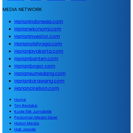
MEDIA NETWORK
Harianindonesia.com
Harianekonomi.com
Harianinvestor.com
Harianolahraga.com
Harianjayakarta.com
Harianbanten.com
Harianbogor.com
Hariansumedang.com
Hariankarawang.com
Hariancirebon.com
Home
Tim Redaksi
Kode Etik Jurnalistik
Pedoman Media Siber
Histori Media
Hak Jawab