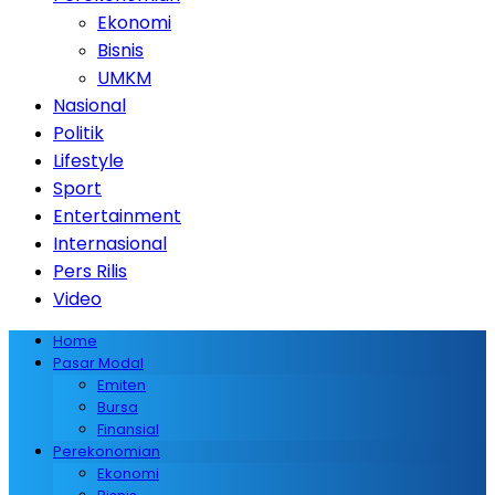
Ekonomi
Bisnis
UMKM
Nasional
Politik
Lifestyle
Sport
Entertainment
Internasional
Pers Rilis
Video
Home
Pasar Modal
Emiten
Bursa
Finansial
Perekonomian
Ekonomi