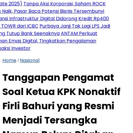
025)
Tanpa Aksi Korporasi, Saham ROCK
 Pasar Baca Potensi Bisnis Tersembunyi
frastruktur Digital Didorong Kredit Rp400
R dari ICBC
Purbaya Janji Tak Lagi LPS Jadi
tup Bank Seenaknya
ANTAM Perkuat
as Digital, Tingkatkan Pengalaman
nvestor
Home
Nasional
/
Tanggapan Pengamat
Soal Ketua KPK Nonaktif
Firli Bahuri yang Resmi
Menjadi Tersangka