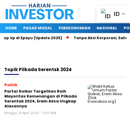
ID
HOME
PASAR MODAL
PEREKONOMIAN
NASIONAL
PO
 Top Up di Epayu (Update 2025)
Tanpa Aksi Korporasi, Saham 
Topik
Pilkada Serentsk 2024
Politik
Partai Golkar Targetkan Raih
Mayoritas Kemenangan di Pilkada
Serentak 2024, Erwin Aksa Ungkap
Alasannya
Minggu, 14 April 2024 - 11:05 WIB