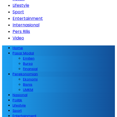
Lifestyle
Sport
Entertainment
Internasional
Pers Rilis
Video
Home
Pasar Modal
Emiten
Bursa
Finansial
Perekonomian
Ekonomi
Bisnis
UMKM
Nasional
Politik
Lifestyle
Sport
Entertainment