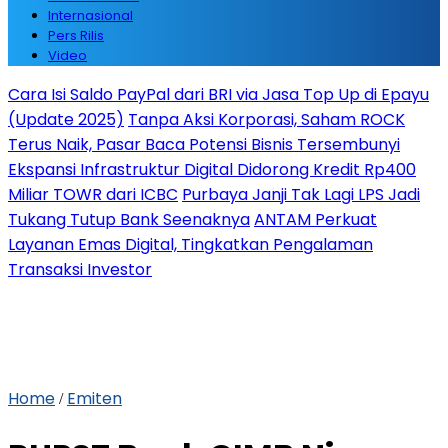
Internasional
Pers Rilis
Video
Cara Isi Saldo PayPal dari BRI via Jasa Top Up di Epayu
(Update 2025)
Tanpa Aksi Korporasi, Saham ROCK
Terus Naik, Pasar Baca Potensi Bisnis Tersembunyi
Ekspansi Infrastruktur Digital Didorong Kredit Rp400
Miliar TOWR dari ICBC
Purbaya Janji Tak Lagi LPS Jadi
Tukang Tutup Bank Seenaknya
ANTAM Perkuat
Layanan Emas Digital, Tingkatkan Pengalaman
Transaksi Investor
Home
Emiten
/