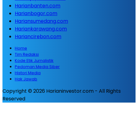
Harianbanten.com
Harianbogor.com
Hariansumedang.com
Hariankarawang.com
Hariancirebon.com
Home
Tim Redaksi
Kode Etik Jurnalistik
Pedoman Media Siber
Histori Media
Hak Jawab
Copyright © 2026 Harianinvestor.com - All Rights
Reserved