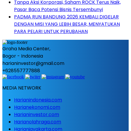
Tanpa Aksi Korporasi, Saham ROCK Terus Naik,
Pasar Baca Potensi Bisnis Tersembunyi
PADMA RUN BANDUNG 2026 KEMBALI DIGELAR
DENGAN MISI YANG LEBIH BESAR, MENYATUKAN
PARA PELARI UNTUK PERUBAHAN
Graha Media Center,
Bogor - Indonesia
harianinvestor@gmail.com
+628557777888
MEDIA NETWORK
Harianindonesia.com
Harianekonomi.com
Harianinvestor.com
Harianolahraga.com
Harianjayakarta.com