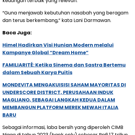
keuangan terbaik yang relevan.”
“Guna menjawab kebutuhan nasabah yang beragam
dan terus berkembang,” kata Lani Darmawan.
Baca Juga:
Himel Hadirkan Visi Hunian Modern melalui
Kampanye Global “Dream Home”
FAMILIARITÉ: Ketika Sinema dan Sastra Bertemu
dalam Sebuah Karya Puitis
MONDEVITA MENGAKUISISI SAHAM MAYORITAS DI
UNDERSCORE DISTRICT, PERUSAHAAN INDUK
MAGLIANO, SEBAGAI LANGKAH KEDUA DALAM
MEMBANGUN PLATFORM MEREK MEWAH ITALIA
BARU
Sebagai informasi, laba bersih yang diperoleh CIMB
Niaga di tahun 2023 (bank only) sebesar Rp6,17 triliun.