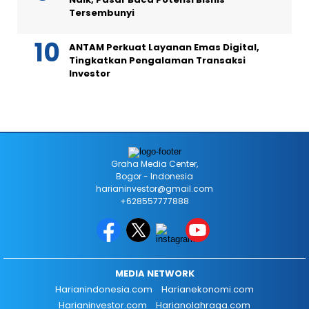
Tersembunyi
ANTAM Perkuat Layanan Emas Digital,
Tingkatkan Pengalaman Transaksi
Investor
Graha Media Center,
Bogor - Indonesia
harianinvestor@gmail.com
+628557777888
MEDIA NETWORK
Harianindonesia.com
Harianekonomi.com
Harianinvestor.com
Harianolahraga.com