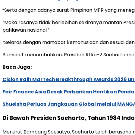
“Serta dengan adanya surat Pimpinan MPR yang meneg
“Maka rasanya tidak berlebihan sekiranya mantan Pre
pahlawan nasional.”
“Selaras dengan martabat kemanusiaan dan sesuai de
Bamsoet menambahkan, Presiden RI ke-2 Soeharto merup
Baca Juga:
Cision Raih MarTech Breakthrough Awards 2026 untu
Fair Finance Asia Desak Perbankan Hentikan Penda
Shueisha Perluas Jangkauan Global melalui MANGA
Di Bawah Presiden Soeharto, Tahun 1984 In
Menurut Bambang Soesatyo, Soeharto telah berusaha m