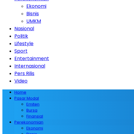
Ekonomi
Bisnis
UMKM
Nasional
Politik
Lifestyle
Sport
Entertainment
Internasional
Pers Rilis
Video
Home
Pasar Modal
Emiten
Bursa
Finansial
Perekonomian
Ekonomi