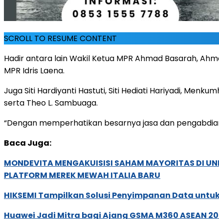
SCROLL TO RESUME CONTENT
Hadir antara lain Wakil Ketua MPR Ahmad Basarah, Ahmad
MPR Idris Laena.
Juga Siti Hardiyanti Hastuti, Siti Hediati Hariyadi, Me
serta Theo L. Sambuaga.
“Dengan memperhatikan besarnya jasa dan pengabdian 
Baca Juga:
MONDEVITA MENGAKUISISI SAHAM MAYORITAS DI U
PLATFORM MEREK MEWAH ITALIA BARU
HIKSEMI Tampilkan Solusi Penyimpanan Data untuk 
Huawei Jadi Mitra bagi Ajang GSMA M360 ASEAN 2