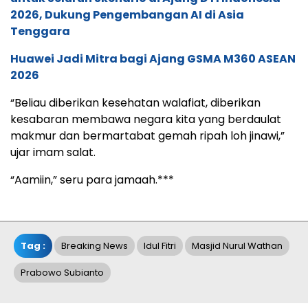
2026, Dukung Pengembangan AI di Asia
Tenggara
Huawei Jadi Mitra bagi Ajang GSMA M360 ASEAN
2026
“Beliau diberikan kesehatan walafiat, diberikan
kesabaran membawa negara kita yang berdaulat
makmur dan bermartabat gemah ripah loh jinawi,”
ujar imam salat.
“Aamiin,” seru para jamaah.***
Tag :
Breaking News
Idul Fitri
Masjid Nurul Wathan
Prabowo Subianto