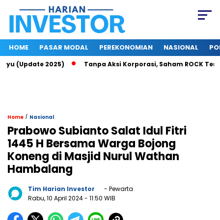
HOME
PASAR MODAL
PEREKONOMIAN
NASIONAL
PO
payu (Update 2025)
Tanpa Aksi Korporasi, Saham ROCK Terus 
/
Home
Nasional
Prabowo Subianto Salat Idul Fitri
1445 H Bersama Warga Bojong
Koneng di Masjid Nurul Wathan
Hambalang
Tim Harian Investor
- Pewarta
Rabu, 10 April 2024
- 11:50 WIB