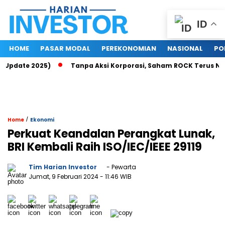
ID
HOME
PASAR MODAL
PEREKONOMIAN
NASIONAL
PO
(Update 2025)
Tanpa Aksi Korporasi, Saham ROCK Terus Naik, 
/
Home
Ekonomi
Perkuat Keandalan Perangkat Lunak,
BRI Kembali Raih ISO/IEC/IEEE 29119
Tim Harian Investor
- Pewarta
Jumat, 9 Februari 2024
- 11:46 WIB