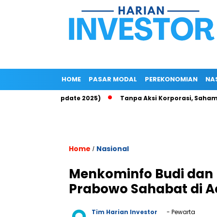
HOME
PASAR MODAL
PEREKONOMIAN
NA
p di Epayu (Update 2025)
Tanpa Aksi Korporasi, Saham ROCK T
Home
Nasional
/
Menkominfo Budi dan
Prabowo Sahabat di A
Tim Harian Investor
- Pewarta