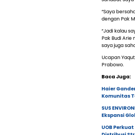
“Saya bersaha
dengan Pak Me
“Jadi kalau sa
Pak Budi Arie
saya juga sah
Ucapan Yaqut 
Prabowo.
Baca Juga:
Haier Ganden
Komunitas T
SUS ENVIRONM
Ekspansi Glo
UOB Perkuat
Distribusi St