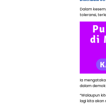
Dalam kesemp
toleransi, ter
Ia mengatakan
dalam demokr
“Walaupun kit
lagi kita aka