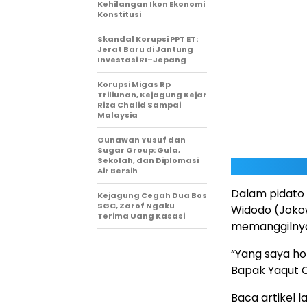
Kehilangan Ikon Ekonomi
Konstitusi
Skandal Korupsi PPT ET:
Jerat Baru di Jantung
Investasi RI–Jepang
Korupsi Migas Rp
Triliunan, Kejagung Kejar
Riza Chalid Sampai
Malaysia
Gunawan Yusuf dan
Sugar Group: Gula,
Sekolah, dan Diplomasi
Air Bersih
Dalam pidato
Kejagung Cegah Dua Bos
SGC, Zarof Ngaku
Widodo (Joko
Terima Uang Kasasi
memanggilnya
“Yang saya ho
Bapak Yaqut C
Baca artikel la