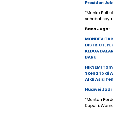
Presiden Jok
“Menko Polhu
sahabat saya 
Baca Juga:
MONDEVITA 
DISTRICT, P
KEDUA DALA
BARU
HIKSEMI Tam
Skenario di
AI di Asia T
Huawei Jadi
“Menteri Perd
Kapolri, Wam