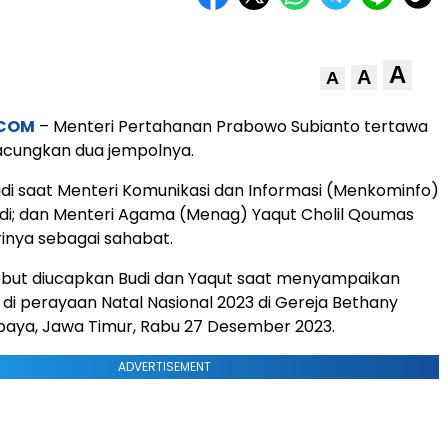
A
A
A
.COM
– Menteri Pertahanan Prabowo Subianto tertawa
cungkan dua jempolnya.
jadi saat Menteri Komunikasi dan Informasi (Menkominfo)
iadi; dan Menteri Agama (Menag) Yaqut Cholil Qoumas
inya sebagai sahabat.
ebut diucapkan Budi dan Yaqut saat menyampaikan
i perayaan Natal Nasional 2023 di Gereja Bethany
baya, Jawa Timur, Rabu 27 Desember 2023.
ADVERTISEMENT