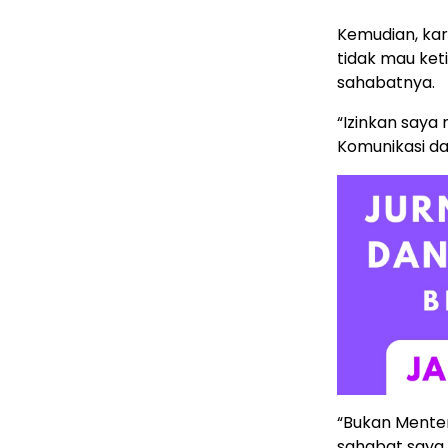
Kemudian, ka
tidak mau ket
sahabatnya.
“Izinkan saya
Komunikasi da
“Bukan Menteri
sahabat saya B