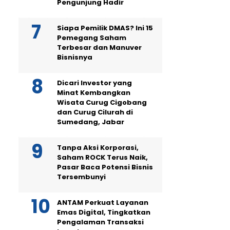
Pengunjung Hadir
Siapa Pemilik DMAS? Ini 15
Pemegang Saham
Terbesar dan Manuver
Bisnisnya
Dicari Investor yang
Minat Kembangkan
Wisata Curug Cigobang
dan Curug Cilurah di
Sumedang, Jabar
Tanpa Aksi Korporasi,
Saham ROCK Terus Naik,
Pasar Baca Potensi Bisnis
Tersembunyi
ANTAM Perkuat Layanan
Emas Digital, Tingkatkan
Pengalaman Transaksi