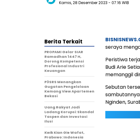
Kamis, 28 Desember 2023
- 07:16 WIB
BISNISNEWS
Berita Terkait
seraya menga
PROPAMI Gelar SIAR
Ramadhan 1447 H,
Peristiwa ter
Dorong Kompetensi
Profesional Industri
Budi Arie Set
Keuangan
memanggil dir
P3SRS Menangkan
Sebutan ters
Gugatan Pengelolaan
Kemang View Apartemen
sambutannya d
Bekasi
Nginden, Sura
Uang Rakyat Jadi
Ladang Korupsi: Skandal
Taspen dan Investasi
Ilusi
Kwik Kian Gie Wafat,
Prabowo: Indonesia