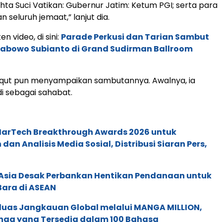
hta Suci Vatikan: Gubernur Jatim: Ketum PGI; serta para
seluruh jemaat,” lanjut dia.
en video, di sini:
Parade Perkusi dan Tarian Sambut
rabowo Subianto di Grand Sudirman Ballroom
Yaqut pun menyampaikan sambutannya. Awalnya, ia
i sebagai sahabat.
 MarTech Breakthrough Awards 2026 untuk
an Analisis Media Sosial, Distribusi Siaran Pers,
e Asia Desak Perbankan Hentikan Pendanaan untuk
Bara di ASEAN
rluas Jangkauan Global melalui MANGA MILLION,
nga yang Tersedia dalam 100 Bahasa