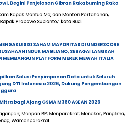
owi, Begini Penjelasan Gibran Rakabuming Raka
kam Bapak Mahfud Md; dan Menteri Pertahanan,
Bapak Prabowo Subianto,” kata Budi.
MENGAKUISISI SAHAM MAYORITAS DI UNDERSCORE
ERUSAHAAN INDUK MAGLIANO, SEBAGAI LANGKAH
M MEMBANGUN PLATFORM MEREK MEWAH ITALIA
pilkan Solusi Penyimpanan Data untuk Seluruh
 Ajang DTI Indonesia 2026, Dukung Pengembangan
enggara
 Mitra bagi Ajang GSMA M360 ASEAN 2026
agangan; Menpan RP; Menparekraf; Menaker, Panglima,
enag, Wamenparekraf.