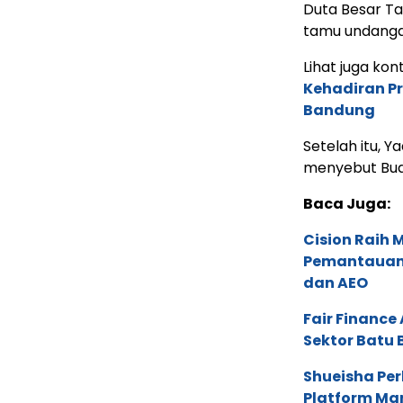
Duta Besar Ta
tamu undangan 
Lihat juga kont
Kehadiran P
Bandung
Setelah itu, 
menyebut Bud
Baca Juga:
Cision Raih
Pemantauan d
dan AEO
Fair Financ
Sektor Batu 
Shueisha Pe
Platform Ma