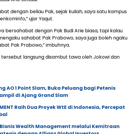
bat dengan beliau Pak, sejak kuliah, saya satu kampus
nkominfo,” ujar Yaqut.
ya bersahabat dengan Pak Budi Arie biasa, tapi kalau
 mengaku sahabat Pak Prabowo, saya juga boleh ngaku
abat Pak Prabowo,” imbuhnya.
tersebut langsung disambut tawa oleh Jokowi dan
g AO 1 Point Slam, Buka Peluang bagi Petenis
ampil di Ajang Grand Slam
ENT Raih Dua Proyek WtE di Indonesia, Percepat
bal
 Bisnis Wealth Management melalui Kemitraan
rategis dengan Allianz Global Investors