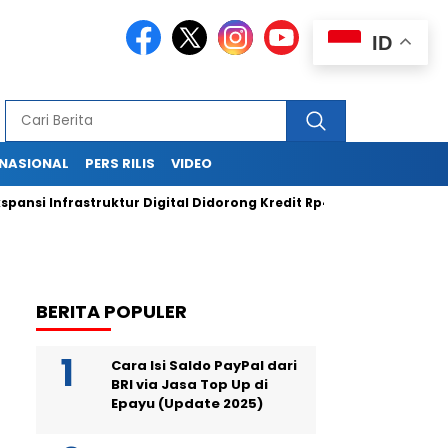
ID
RNASIONAL
PERS RILIS
VIDEO
nfrastruktur Digital Didorong Kredit Rp400 Miliar TOWR dari ICBC
BERITA POPULER
Cara Isi Saldo PayPal dari
BRI via Jasa Top Up di
Epayu (Update 2025)