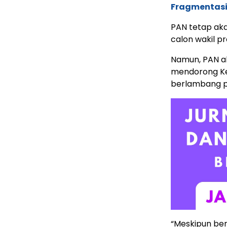
Fragmentasi
PAN tetap aka
calon wakil p
Namun, PAN a
mendorong Ke
berlambang po
“Meskipun ber