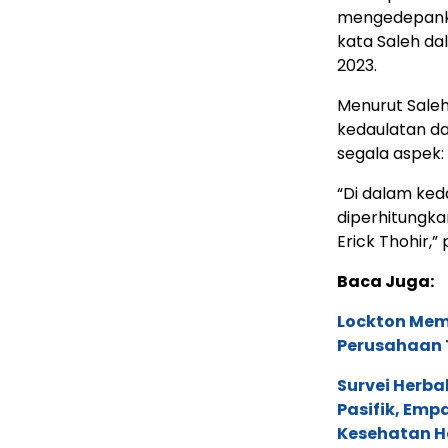
mengedepankan
kata Saleh da
2023.
Menurut Sale
kedaulatan da
segala aspek: 
“Di dalam ked
diperhitungka
Erick Thohir,”
Baca Juga:
Lockton Mem
Perusahaan 
Survei Herba
Pasifik, Em
Kesehatan Ho