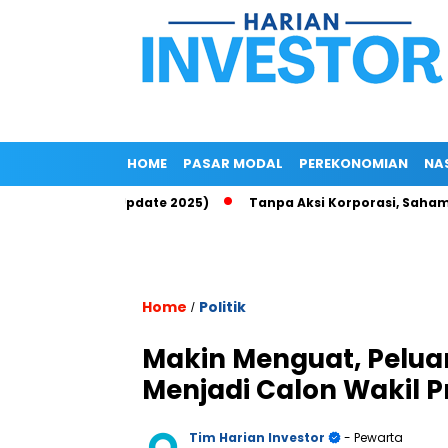
HOME
PASAR MODAL
PEREKONOMIAN
NA
 di Epayu (Update 2025)
Tanpa Aksi Korporasi, Saham ROCK Te
Home
Politik
/
Makin Menguat, Pelua
Menjadi Calon Wakil 
Tim Harian Investor
- Pewarta