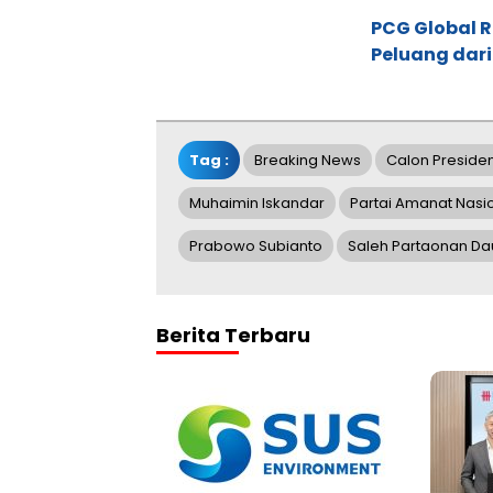
PCG Global 
Peluang dari
Tag :
Breaking News
Calon Preside
Muhaimin Iskandar
Partai Amanat Nasi
Prabowo Subianto
Saleh Partaonan Da
Berita Terbaru