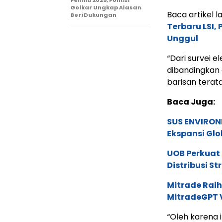
Pemilu 2029, Politisi
Golkar Ungkap Alasan
Baca artikel la
Beri Dukungan
Terbaru LSI,
Unggul
“Dari survei el
dibandingkan 
barisan terata
Baca Juga:
SUS ENVIRONM
Ekspansi Glo
UOB Perkuat
Distribusi St
Mitrade Raih
MitradeGPT V
“Oleh karena it