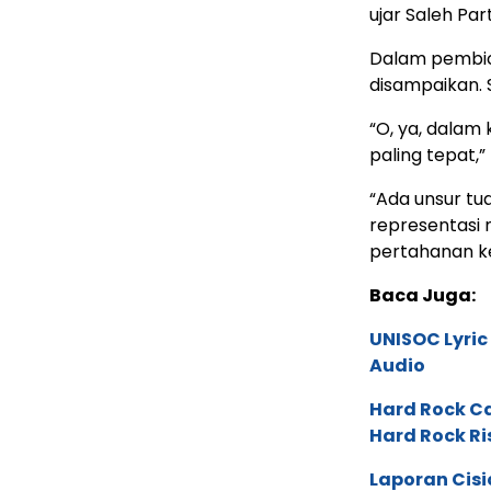
ujar Saleh Pa
Dalam pembicar
disampaikan.
“O, ya, dalam 
paling tepat,
“Ada unsur tu
representasi 
pertahanan k
Baca Juga:
UNISOC Lyri
Audio
Hard Rock C
Hard Rock Ri
Laporan Cis