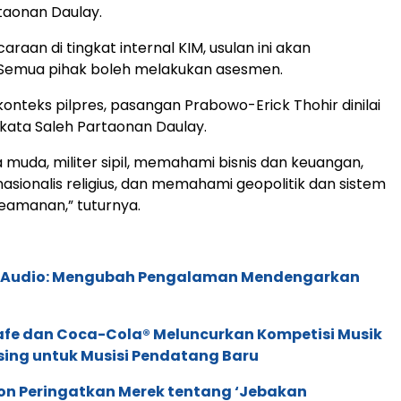
rtaonan Daulay.
aan di tingkat internal KIM, usulan ini akan
 Semua pihak boleh melakukan asesmen.
konteks pilpres, pasangan Prabowo-Erick Thohir dinilai
” kata Saleh Partaonan Daulay.
a muda, militer sipil, memahami bisnis dan keuangan,
nasionalis religius, dan memahami geopolitik dan sistem
eamanan,” tuturnya.
c Audio: Mengubah Pengalaman Mendengarkan
afe dan Coca-Cola® Meluncurkan Kompetisi Musik
sing untuk Musisi Pendatang Baru
ion Peringatkan Merek tentang ‘Jebakan