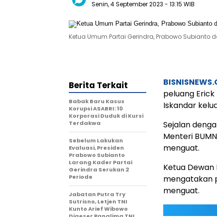
Senin, 4 September 2023
- 13:15 WIB
Ketua Umum Partai Gerindra, Prabowo Subianto da
BISNISNEWS
Berita Terkait
peluang Erick
Babak Baru Kasus
Iskandar kelua
Korupsi ASABRI: 10
Korporasi Duduk di Kursi
Terdakwa
Sejalan denga
Menteri BUMN
Sebelum Lakukan
menguat.
Evaluasi, Presiden
Prabowo Subianto
Larang Kader Partai
Ketua Dewan 
Gerindra Serukan 2
Periode
mengatakan p
menguat.
Jabatan Putra Try
Sutrisno, Letjen TNI
Kunto Arief Wibowo
Digeser Panglima TNI