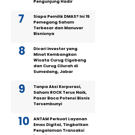
Pengunjung Hadir
Siapa Pemilik DMAS? Ini 15
Pemegang Saham
Terbesar dan Manuver
Bisnisnya
Dicari Investor yang
Minat Kembangkan
Wisata Curug Cigobang
dan Curug Cilurah di
Sumedang, Jabar
Tanpa Aksi Korporasi,
Saham ROCK Terus Naik,
Pasar Baca Potensi Bisnis
Tersembunyi
ANTAM Perkuat Layanan
Emas Digital, Tingkatkan
Pengalaman Transaksi