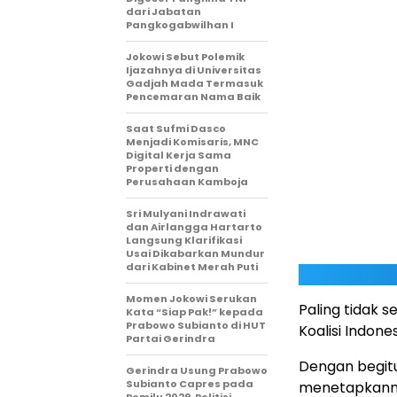
dari Jabatan
Pangkogabwilhan I
Jokowi Sebut Polemik
Ijazahnya di Universitas
Gadjah Mada Termasuk
Pencemaran Nama Baik
Saat Sufmi Dasco
Menjadi Komisaris, MNC
Digital Kerja Sama
Properti dengan
Perusahaan Kamboja
Sri Mulyani Indrawati
dan Airlangga Hartarto
Langsung Klarifikasi
Usai Dikabarkan Mundur
dari Kabinet Merah Puti
Momen Jokowi Serukan
Paling tidak s
Kata “Siap Pak!” kepada
Prabowo Subianto di HUT
Koalisi Indone
Partai Gerindra
Dengan begitu
Gerindra Usung Prabowo
Subianto Capres pada
menetapkannya