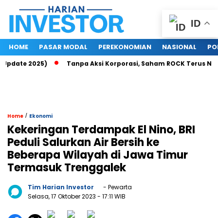
ID
HOME
PASAR MODAL
PEREKONOMIAN
NASIONAL
PO
pdate 2025)
Tanpa Aksi Korporasi, Saham ROCK Terus Naik, P
/
Home
Ekonomi
Kekeringan Terdampak El Nino, BRI
Peduli Salurkan Air Bersih ke
Beberapa Wilayah di Jawa Timur
Termasuk Trenggalek
Tim Harian Investor
- Pewarta
Selasa, 17 Oktober 2023
- 17:11 WIB