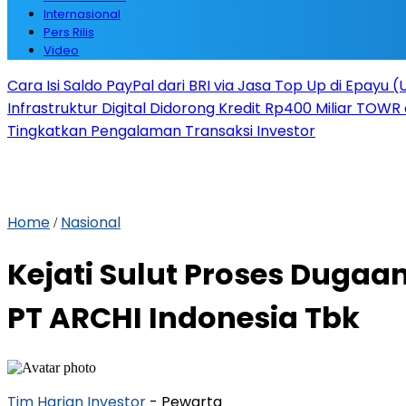
Internasional
Pers Rilis
Video
Cara Isi Saldo PayPal dari BRI via Jasa Top Up di Epayu 
Infrastruktur Digital Didorong Kredit Rp400 Miliar TOWR 
Tingkatkan Pengalaman Transaksi Investor
Home
Nasional
/
Kejati Sulut Proses Duga
PT ARCHI Indonesia Tbk
Tim Harian Investor
- Pewarta