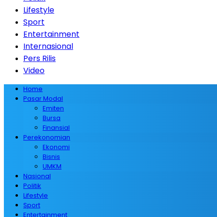
Lifestyle
Sport
Entertainment
Internasional
Pers Rilis
Video
Home
Pasar Modal
Emiten
Bursa
Finansial
Perekonomian
Ekonomi
Bisnis
UMKM
Nasional
Politik
Lifestyle
Sport
Entertainment