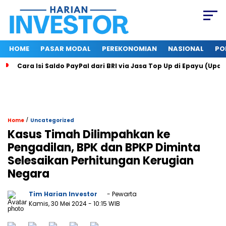
HOME
PASAR MODAL
PEREKONOMIAN
NASIONAL
PO
Cara Isi Saldo PayPal dari BRI via Jasa Top Up di Epayu (Upd
/
Home
Uncategorized
Kasus Timah Dilimpahkan ke
Pengadilan, BPK dan BPKP Diminta
Selesaikan Perhitungan Kerugian
Negara
Tim Harian Investor
- Pewarta
Kamis, 30 Mei 2024
- 10:15 WIB