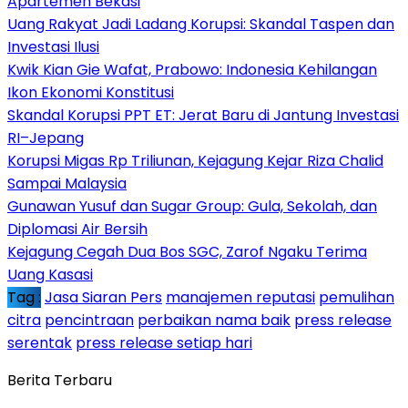
Apartemen Bekasi
Uang Rakyat Jadi Ladang Korupsi: Skandal Taspen dan
Investasi Ilusi
Kwik Kian Gie Wafat, Prabowo: Indonesia Kehilangan
Ikon Ekonomi Konstitusi
Skandal Korupsi PPT ET: Jerat Baru di Jantung Investasi
RI–Jepang
Korupsi Migas Rp Triliunan, Kejagung Kejar Riza Chalid
Sampai Malaysia
Gunawan Yusuf dan Sugar Group: Gula, Sekolah, dan
Diplomasi Air Bersih
Kejagung Cegah Dua Bos SGC, Zarof Ngaku Terima
Uang Kasasi
Tag :
Jasa Siaran Pers
manajemen reputasi
pemulihan
citra
pencintraan
perbaikan nama baik
press release
serentak
press release setiap hari
Berita Terbaru