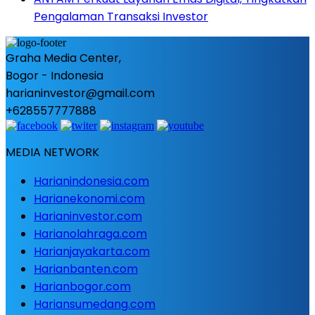
Pengalaman Transaksi Investor
Graha Media Center,
Bogor - Indonesia
harianinvestor@gmail.com
+628557777888
MEDIA NETWORK
Harianindonesia.com
Harianekonomi.com
Harianinvestor.com
Harianolahraga.com
Harianjayakarta.com
Harianbanten.com
Harianbogor.com
Hariansumedang.com