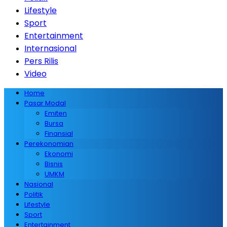
Lifestyle
Sport
Entertainment
Internasional
Pers Rilis
Video
Home
Pasar Modal
Emiten
Bursa
Finansial
Perekonomian
Ekonomi
Bisnis
UMKM
Nasional
Politik
Lifestyle
Sport
Entertainment