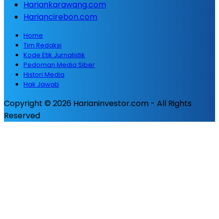
Hariankarawang.com
Hariancirebon.com
Home
Tim Redaksi
Kode Etik Jurnalistik
Pedoman Media Siber
Histori Media
Hak Jawab
Copyright © 2026 Harianinvestor.com - All Rights
Reserved