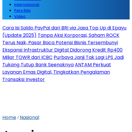
Internasional
Pers Rilis
Video
Cara Isi Saldo PayPal dari BRI via Jasa Top Up di Epayu
(Update 2025)
Tanpa Aksi Korporasi, Saham ROCK
Terus Naik, Pasar Baca Potensi Bisnis Tersembunyi
Ekspansi Infrastruktur Digital Didorong Kredit Rp400
Miliar TOWR dari ICBC
Purbaya Janji Tak Lagi LPS Jadi
Tukang Tutup Bank Seenaknya
ANTAM Perkuat
Layanan Emas Digital, Tingkatkan Pengalaman
Transaksi Investor
Home
Nasional
/