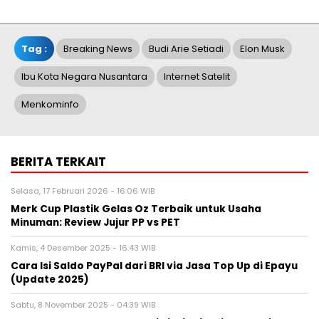
Tag :
Breaking News
Budi Arie Setiadi
Elon Musk
Ibu Kota Negara Nusantara
Internet Satelit
Menkominfo
BERITA TERKAIT
Selasa, 17 Februari 2026 - 16:06 WIB
Merk Cup Plastik Gelas Oz Terbaik untuk Usaha
Minuman: Review Jujur PP vs PET
Kamis, 4 Desember 2025 - 16:43 WIB
Cara Isi Saldo PayPal dari BRI via Jasa Top Up di Epayu
(Update 2025)
Sabtu, 8 November 2025 - 04:39 WIB