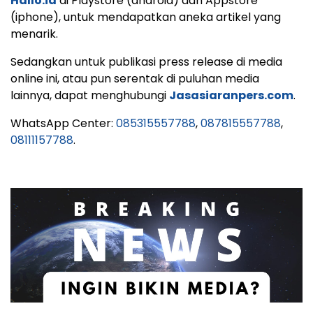
Hallo.id
di Playstore (android) dan Appstore
(iphone), untuk mendapatkan aneka artikel yang
menarik.
Sedangkan untuk publikasi press release di media
online ini, atau pun serentak di puluhan media
lainnya, dapat menghubungi
Jasasiaranpers.com
.
WhatsApp Center:
085315557788
,
087815557788
,
08111157788
.