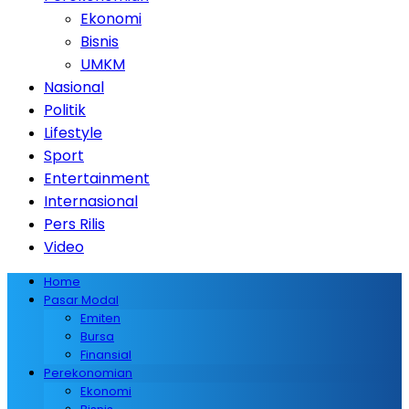
Ekonomi
Bisnis
UMKM
Nasional
Politik
Lifestyle
Sport
Entertainment
Internasional
Pers Rilis
Video
Home
Pasar Modal
Emiten
Bursa
Finansial
Perekonomian
Ekonomi