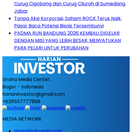
Curug Cigobang dan Curug Cilurah di Sumedang,
Jabar
Tanpa Aksi Korporasi, Saham ROCK Terus Naik,
Pasar Baca Potensi Bisnis Tersembunyi
PADMA RUN BANDUNG 2026 KEMBALI DIGELAR
DENGAN MISI YANG LEBIH BESAR, MENYATUKAN
PARA PELARI UNTUK PERUBAHAN
Graha Media Center,
Bogor - Indonesia
harianinvestor@gmail.com
+628557777888
MEDIA NETWORK
Harianindonesia.com