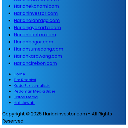
Harianekonomi.com
Harianinvestor.com
Harianolahraga.com
Harianjayakarta.com
Harianbanten.com
Harianbogor.com
Hariansumedang.com
Hariankarawang.com
Hariancirebon.com
Home
Tim Redaksi
Kode Etik Jurnalistik
Pedoman Media Siber
Histori Media
Hak Jawab
Copyright © 2026 Harianinvestor.com - All Rights
Reserved