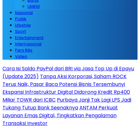
Bisnis
UMKM
Nasional
Politik
Lifestyle
Sport
Entertainment
Internasional
Pers Rilis
Video
Cara Isi Saldo PayPal dari BRI via Jasa Top Up di Epayu
(Update 2025)
Tanpa Aksi Korporasi, Saham ROCK
Terus Naik, Pasar Baca Potensi Bisnis Tersembunyi
Ekspansi Infrastruktur Digital Didorong Kredit Rp400
Miliar TOWR dari ICBC
Purbaya Janji Tak Lagi LPS Jadi
Tukang Tutup Bank Seenaknya
ANTAM Perkuat
Layanan Emas Digital, Tingkatkan Pengalaman
Transaksi Investor