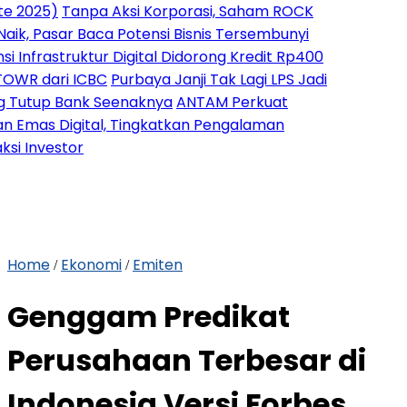
Tanpa Aksi Korporasi, Saham ROCK
sar Baca Potensi Bisnis Tersembunyi
truktur Digital Didorong Kredit Rp400
ri ICBC
Purbaya Janji Tak Lagi LPS Jadi
Bank Seenaknya
ANTAM Perkuat
igital, Tingkatkan Pengalaman
stor
Home
Ekonomi
Emiten
/
/
Genggam Predikat
Perusahaan Terbesar di
Indonesia Versi Forbes