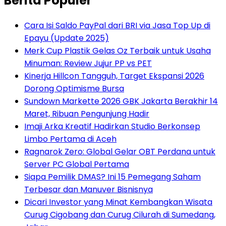
Berita Populer
Cara Isi Saldo PayPal dari BRI via Jasa Top Up di
Epayu (Update 2025)
Merk Cup Plastik Gelas Oz Terbaik untuk Usaha
Minuman: Review Jujur PP vs PET
Kinerja Hillcon Tangguh, Target Ekspansi 2026
Dorong Optimisme Bursa
Sundown Markette 2026 GBK Jakarta Berakhir 14
Maret, Ribuan Pengunjung Hadir
Imaji Arka Kreatif Hadirkan Studio Berkonsep
Limbo Pertama di Aceh
Ragnarok Zero: Global Gelar OBT Perdana untuk
Server PC Global Pertama
Siapa Pemilik DMAS? Ini 15 Pemegang Saham
Terbesar dan Manuver Bisnisnya
Dicari Investor yang Minat Kembangkan Wisata
Curug Cigobang dan Curug Cilurah di Sumedang,