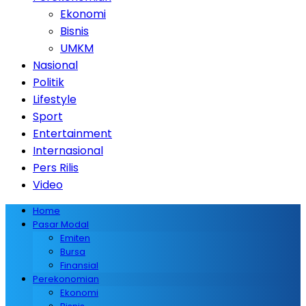
Ekonomi
Bisnis
UMKM
Nasional
Politik
Lifestyle
Sport
Entertainment
Internasional
Pers Rilis
Video
Home
Pasar Modal
Emiten
Bursa
Finansial
Perekonomian
Ekonomi