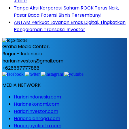
Jabar
Tanpa Aksi Korporasi, Saham ROCK Terus Naik,
Pasar Baca Potensi Bisnis Tersembunyi
ANTAM Perkuat Layanan Emas Digital, Tingkatkan
Pengalaman Transaksi Investor
Graha Media Center,
Bogor - Indonesia
harianinvestor@gmail.com
+628557777888
MEDIA NETWORK
Harianindonesia.com
Harianekonomi.com
Harianinvestor.com
Harianolahraga.com
Harianjayakarta.com