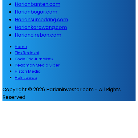
Harianbanten.com
Harianbogor.com
Hariansumedang.com
Hariankarawang.com
Hariancirebon.com
Home
Tim Redaksi
Kode Etik Jurnalistik
Pedoman Media Siber
Histori Media
Hak Jawab
Copyright © 2026 Harianinvestor.com - All Rights
Reserved