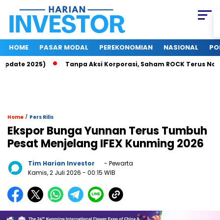
HOME
PASAR MODAL
PEREKONOMIAN
NASIONAL
PO
date 2025)
Tanpa Aksi Korporasi, Saham ROCK Terus Naik, Pa
/
Home
Pers Rilis
Ekspor Bunga Yunnan Terus Tumbuh
Pesat Menjelang IFEX Kunming 2026
Tim Harian Investor
- Pewarta
Kamis, 2 Juli 2026
- 00:15 WIB