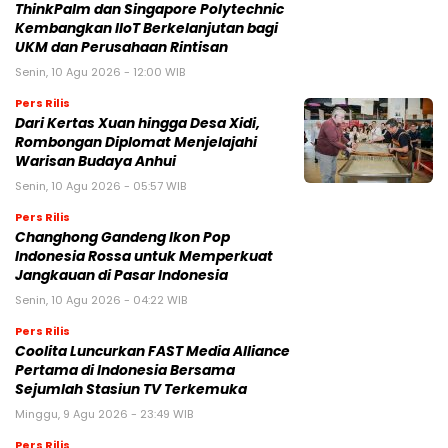
ThinkPalm dan Singapore Polytechnic
Kembangkan IIoT Berkelanjutan bagi
UKM dan Perusahaan Rintisan
Senin, 10 Agu 2026 - 12:00 WIB
Pers Rilis
Dari Kertas Xuan hingga Desa Xidi,
Rombongan Diplomat Menjelajahi
Warisan Budaya Anhui
Senin, 10 Agu 2026 - 05:57 WIB
Pers Rilis
Changhong Gandeng Ikon Pop
Indonesia Rossa untuk Memperkuat
Jangkauan di Pasar Indonesia
Senin, 10 Agu 2026 - 04:22 WIB
Pers Rilis
Coolita Luncurkan FAST Media Alliance
Pertama di Indonesia Bersama
Sejumlah Stasiun TV Terkemuka
Minggu, 9 Agu 2026 - 23:49 WIB
Pers Rilis