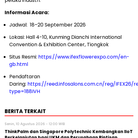
pelaku industri.
Informasi Acara:
Jadwal: 18–20 September 2026
Lokasi: Hall 4-10, Kunming Dianchi International
Convention & Exhibition Center, Tiongkok
Situs Resmi:
https://www.ifexflowerexpo.com/en-
gb.html
Pendaftaran
Daring:
https://reed.infosalons.com.cn/reg/IFEX26/re
type=188IVH
BERITA TERKAIT
Senin, 10 Agustus 2026 - 12:00 WIB
ThinkPalm dan Singapore Polytechnic Kembangkan IIoT
Berkelanjutan bagi UKM dan Perusahaan Rintisan