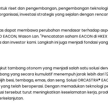
k riset dan pengembangan, pengembangan teknologi info
nisasi, investasi strategis yang sejalan dengan renca
as dapat membawa perubahan mendasar terhadap aspek k
s CEO EACON, Wason Lan. "Pencatatan saham EACON di HK
a dan investor kami. Langkah ini juga menjadi fondasi y
tambang otonom yang menjadi salah satu solusi dengan t
ang yang secara kumulatif menempuh jarak lebih dari 120 
ih besi, tembaga, emas, dan seng. Solusi ORCASTRA® EA
ng telah beroperasi. Dengan memadukan teknologi persep
i tersebut turut meningkatkan keselamatan kerja, produkt
rkelanjutan.