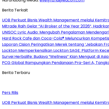
Narahubung Media:
evelynzhu@eacon.com
Berita Terkait
UOB Perkuat Bisnis Wealth Management melalui Kemitraan
Mitrade Raih Gelar “AI Broker of the Year 2026”, Hadirka
UNISOC Lyric Audio: Mengubah Pengalaman Mendengar
Hard Rock Cafe dan Coca-Cola® Meluncurkan Kompetisi 
Laporan Cision Peringatkan Merek tentang ‘Jebakan F
Lockton Memperkenalkan Lockton SAGE: Platform Kecer
Survei Herbalife: Budaya “Wellness” Kian Menguat di Asi
PCG Global Rampungkan Pendanaan Pra-Seri A, Tangkap
Berita Terbaru
Pers Rilis
UOB Perkuat Bisnis Wealth Management melalui Kemitraan