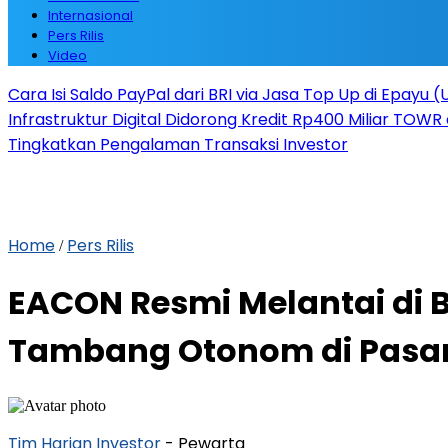
Internasional
Pers Rilis
Video
Cara Isi Saldo PayPal dari BRI via Jasa Top Up di Epayu 
Infrastruktur Digital Didorong Kredit Rp400 Miliar TOWR 
Tingkatkan Pengalaman Transaksi Investor
Home
Pers Rilis
/
EACON Resmi Melantai di 
Tambang Otonom di Pasar
Tim Harian Investor
- Pewarta