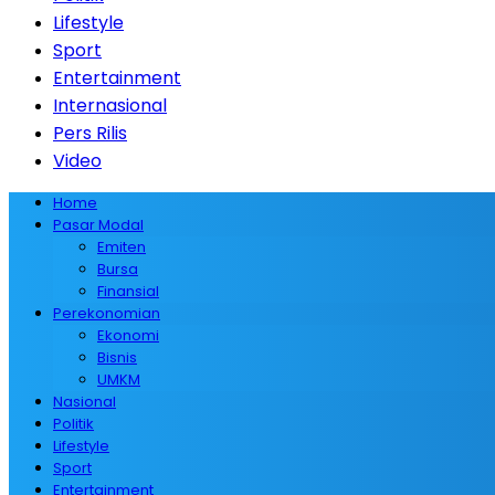
Lifestyle
Sport
Entertainment
Internasional
Pers Rilis
Video
Home
Pasar Modal
Emiten
Bursa
Finansial
Perekonomian
Ekonomi
Bisnis
UMKM
Nasional
Politik
Lifestyle
Sport
Entertainment