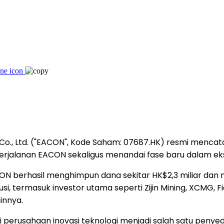
o., Ltd. ("EACON", Kode Saham: 07687.HK) resmi mencat
jalanan EACON sekaligus menandai fase baru dalam eksp
 berhasil menghimpun dana sekitar HK$2,3 miliar dan men
si, termasuk investor utama seperti Zijin Mining, XCMG, F
innya.
perusahaan inovasi teknologi menjadi salah satu penye