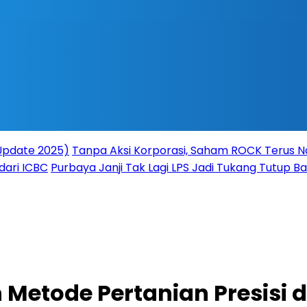
(Update 2025)
Tanpa Aksi Korporasi, Saham ROCK Terus Na
dari ICBC
Purbaya Janji Tak Lagi LPS Jadi Tukang Tutup 
n Metode Pertanian Presis