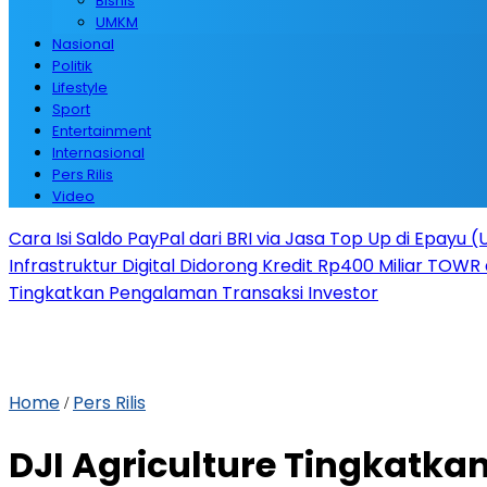
Bisnis
UMKM
Nasional
Politik
Lifestyle
Sport
Entertainment
Internasional
Pers Rilis
Video
Cara Isi Saldo PayPal dari BRI via Jasa Top Up di Epayu 
Infrastruktur Digital Didorong Kredit Rp400 Miliar TOWR 
Tingkatkan Pengalaman Transaksi Investor
Home
Pers Rilis
/
DJI Agriculture Tingkatka