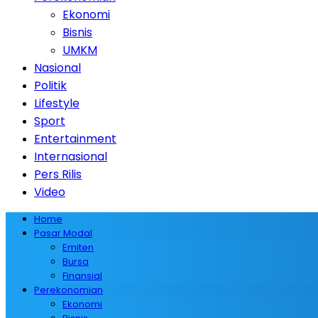
Ekonomi
Bisnis
UMKM
Nasional
Politik
Lifestyle
Sport
Entertainment
Internasional
Pers Rilis
Video
Home
Pasar Modal
Emiten
Bursa
Finansial
Perekonomian
Ekonomi