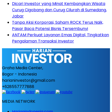
Dicari Investor yang Minat Kembangkan Wisata
Curug Cigobang dan Curug Cilurah di Sumedang,
Jabar
Tanpa Aksi Korporasi, Saham ROCK Terus Naik,
Pasar Baca Potensi Bisnis Tersembunyi
ANTAM Perkuat Layanan Emas Digital, Tingkatkan
Pengalaman Transaksi Investor
Graha Media Center,
Bogor - Indonesia
harianinvestor@gmail.com
+628557777888
MEDIA NETWORK
Harianindonesia.com