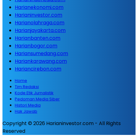
Harianekonomi.com
Harianinvestor.com
Harianolahraga.com
Harianjayakarta.com
Harianbanten.com
Harianbogor.com
Hariansumedang.com
Hariankarawang.com
Hariancirebon.com
Home
Tim Redaksi
Kode Etik Jurnalistik
Pedoman Media Siber
Histori Media
Hak Jawab
Copyright © 2026 Harianinvestor.com - All Rights
Reserved