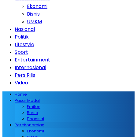
Ekonomi
Bisnis
UMKM
Nasional
Politik
Lifestyle
Sport
Entertainment
Internasional
Pers Rilis
Video
Home
Pasar Modal
Emiten
Bursa
Finansial
Perekonomian
Ekonomi