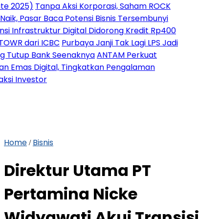
)
Tanpa Aksi Korporasi, Saham ROCK
asar Baca Potensi Bisnis Tersembunyi
struktur Digital Didorong Kredit Rp400
ari ICBC
Purbaya Janji Tak Lagi LPS Jadi
 Bank Seenaknya
ANTAM Perkuat
 Digital, Tingkatkan Pengalaman
estor
Home
Bisnis
/
Direktur Utama PT
Pertamina Nicke
Widyawati Akui Transisi