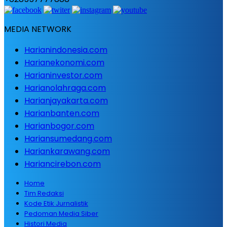
MEDIA NETWORK
Harianindonesia.com
Harianekonomi.com
Harianinvestor.com
Harianolahraga.com
Harianjayakarta.com
Harianbanten.com
Harianbogor.com
Hariansumedang.com
Hariankarawang.com
Hariancirebon.com
Home
Tim Redaksi
Kode Etik Jurnalistik
Pedoman Media Siber
Histori Media