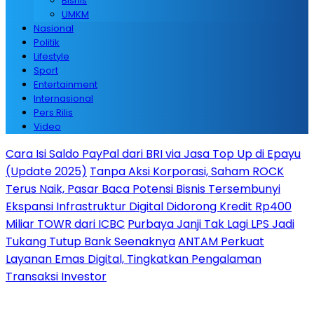
Bisnis
UMKM
Nasional
Politik
Lifestyle
Sport
Entertainment
Internasional
Pers Rilis
Video
Cara Isi Saldo PayPal dari BRI via Jasa Top Up di Epayu
(Update 2025)
Tanpa Aksi Korporasi, Saham ROCK
Terus Naik, Pasar Baca Potensi Bisnis Tersembunyi
Ekspansi Infrastruktur Digital Didorong Kredit Rp400
Miliar TOWR dari ICBC
Purbaya Janji Tak Lagi LPS Jadi
Tukang Tutup Bank Seenaknya
ANTAM Perkuat
Layanan Emas Digital, Tingkatkan Pengalaman
Transaksi Investor