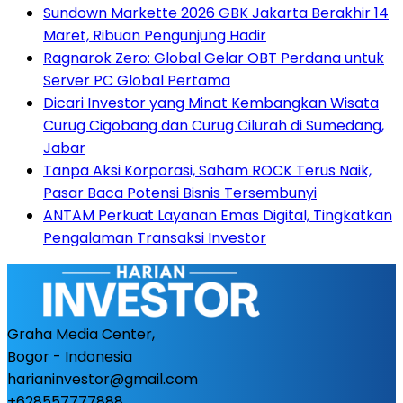
Sundown Markette 2026 GBK Jakarta Berakhir 14
Maret, Ribuan Pengunjung Hadir
Ragnarok Zero: Global Gelar OBT Perdana untuk
Server PC Global Pertama
Dicari Investor yang Minat Kembangkan Wisata
Curug Cigobang dan Curug Cilurah di Sumedang,
Jabar
Tanpa Aksi Korporasi, Saham ROCK Terus Naik,
Pasar Baca Potensi Bisnis Tersembunyi
ANTAM Perkuat Layanan Emas Digital, Tingkatkan
Pengalaman Transaksi Investor
Graha Media Center,
Bogor - Indonesia
harianinvestor@gmail.com
+628557777888