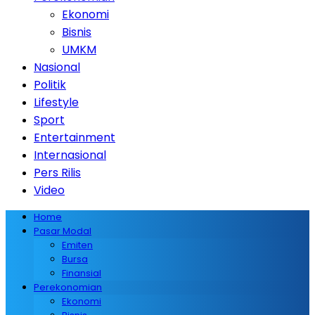
Ekonomi
Bisnis
UMKM
Nasional
Politik
Lifestyle
Sport
Entertainment
Internasional
Pers Rilis
Video
Home
Pasar Modal
Emiten
Bursa
Finansial
Perekonomian
Ekonomi