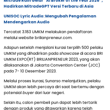
Mitrade Raih Gelar “AI Broker of the Year 2026”,
Hadirkan MitradeGPT Versi Terbaru di Asia
UNISOC Lyric Audio: Mengubah Pengalaman
Mendengarkan Audio
Tercatat 3.183 UMKM melakukan pendaftaran
melalui
website
brilianpreneur.com.
Adapun setelah menjalani kurasi terpilih 500 pelaku
UMKM yang dihadirkan pada
showcase
di acara BRI
UMKM EXPO(RT) BRILIANPRENEUR 2023, yang akan
dilaksanakan di Jakarta Convention Center (JCC)
pada 7- 10 Desember 2023.
Melalui proses kurasi, Sunarso melanjutkan, pelaku
UMKM akan lebih percaya diri saat bertemu dengan
potensial
buyer
dari luar negeri.
Selain itu, calon pembeli pun dapat lebih tertarik
dengan produk yang ditawarkan karena telah