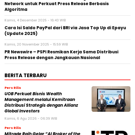
Network untuk Perkuat Press Release Berbasis
Algoritma
Kamis, 4 Desember 2025 - 16:43 WIB
Cara Isi Saldo PayPal dari BRI via Jasa Top Up di Epayu
(Update 2025)
Kamis, 20 November 2025 - 15:59 WIB
PR Newswire – PSPI Resmikan Kerja Sama Distribusi
Press Release dengan Jangkauan Nasional
BERITA TERBARU
Pers Rilis
UOB Perkuat Bisnis Wealth
Management melalui Kemitraan
Distribusi Strategis dengan Allianz
Global Investors
Kamis, 6 Agu 2026 - 06:39 WIB
Pers Rilis
Mitrade Raih Gelar “AI Broker of the