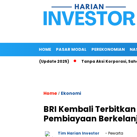
HOME
PASAR MODAL
PEREKONOMIAN
NA
p Up di Epayu (Update 2025)
Tanpa Aksi Korporasi, Saham ROC
Home
Ekonomi
/
BRI Kembali Terbitka
Pembiayaan Berkelan
Tim Harian Investor
- Pewarta