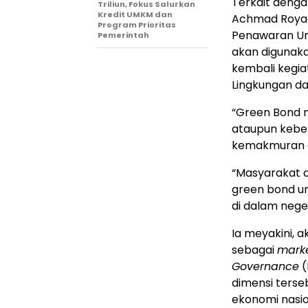
Terkait denga
Triliun, Fokus Salurkan
Kredit UMKM dan
Achmad Royadi
Program Prioritas
Penawaran Umu
Pemerintah
akan digunak
kembali kegi
Lingkungan da
“Green Bond 
ataupun kebe
kemakmuran a
“Masyarakat d
green bond un
di dalam neger
Ia meyakini, a
sebagai
marke
Governance
(
dimensi terse
ekonomi nasio