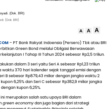
i. (Dok. BRI)
A
A
A
.COM
– PT Bank Rakyat Indoensia (Persero) Tbk atau BRI
rbitkan Green Bond melalui Obligasi Berwawasan
kelanjutan I Tahap III Tahun 2024 sebesar Rp2,5 triliun.
akukan dalam 3 seri yaitu Seri A sebesar Rp1,23 triliun
 waktu 370 hari kalender sejak tanggal emisi dengan
Seri B sebesar Rp879,43 miliar dengan jangka waktu 2
kupon 6,25% dan Seri C sebesar Rp382,9 miliar jangka
 dengan kupon 6,25%.
i ini merupakan salah satu upaya BRI dalam
an
green economy
dan juga bagian dari strategi
ang menganut
Sustainable Principle
setelah