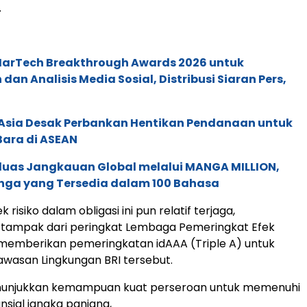
.
 MarTech Breakthrough Awards 2026 untuk
an Analisis Media Sosial, Distribusi Siaran Pers,
e Asia Desak Perbankan Hentikan Pendanaan untuk
Bara di ASEAN
rluas Jangkauan Global melalui MANGA MILLION,
nga yang Tersedia dalam 100 Bahasa
pek risiko dalam obligasi ini pun relatif terjaga,
tampak dari peringkat Lembaga Pemeringkat Efek
memberikan pemeringkatan idAAA (Triple A) untuk
awasan Lingkungan BRI tersebut.
enunjukkan kemampuan kuat perseroan untuk memenuhi
nsial jangka panjang,