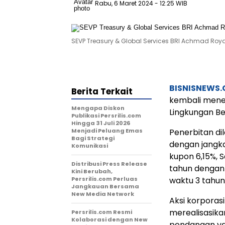
Rabu, 6 Maret 2024
- 12:25 WIB
SEVP Treasury & Global Services BRI Achmad Royad
BISNISNEWS
Berita Terkait
kembali mene
Mengapa Diskon
Lingkungan Ber
Publikasi Persrilis.com
Hingga 31 Juli 2026
Menjadi Peluang Emas
Penerbitan dil
Bagi Strategi
dengan jangka
Komunikasi
kupon 6,15%, 
Distribusi Press Release
tahun dengan 
Kini Berubah,
Persrilis.com Perluas
waktu 3 tahun
Jangkauan Bersama
New Media Network
Aksi korporas
merealisasik
Persrilis.com Resmi
Kolaborasi dengan New
pendanaan y