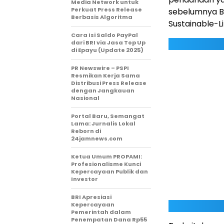
Media Network untuk
Perkuat Press Release
sebelumnya BR
Berbasis Algoritma
Sustainable-Li
Cara Isi Saldo PayPal
dari BRI via Jasa Top Up
di Epayu (Update 2025)
PR Newswire – PSPI
Resmikan Kerja Sama
Distribusi Press Release
dengan Jangkauan
Nasional
Portal Baru, Semangat
Lama: Jurnalis Lokal
Reborn di
24jamnews.com
Ketua Umum PROPAMI:
Profesionalisme Kunci
Kepercayaan Publik dan
Investor
BRI Apresiasi
Kepercayaan
Pemerintah dalam
Penempatan Dana Rp55