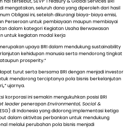
n hal tersebut, SEVP Treasury & Global Services BRI
 mengatakan, seluruh dana yang diperoleh dari hasil
m Obligasi ini, setelah dikurangi biaya-biaya emisi,
an Perseroan untuk pembiayaan maupun membiayai
atan dalam kategori Kegiatan Usaha Berwawasan
n untuk kegiatan modal kerja
merupakan upaya BRI dalam mendukung sustainability
rlanjutan kehidupan manusia serta mendorong tingkat
taupun prosperity.”
apat turut serta bersama BRI dengan menjadi investor
tuk mendorong terciptanya pola bisnis berkelanjutan
i,
,
” ujarnya.
ksi korporasi ini semakin mengukuhkan posisi BRI
t leader
penerapan
Environmental, Social &
ESG) di Indonesia yang didorong implementasi ketiga
but dalam aktivitas perbankan untuk mendukung
nal melalui perubahan pola bisnis menjadi