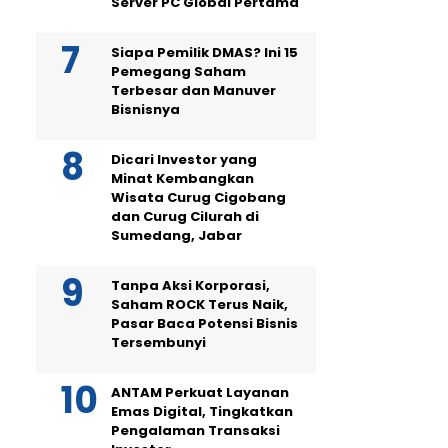
Server PC Global Pertama
Siapa Pemilik DMAS? Ini 15
Pemegang Saham
Terbesar dan Manuver
Bisnisnya
Dicari Investor yang
Minat Kembangkan
Wisata Curug Cigobang
dan Curug Cilurah di
Sumedang, Jabar
Tanpa Aksi Korporasi,
Saham ROCK Terus Naik,
Pasar Baca Potensi Bisnis
Tersembunyi
ANTAM Perkuat Layanan
Emas Digital, Tingkatkan
Pengalaman Transaksi