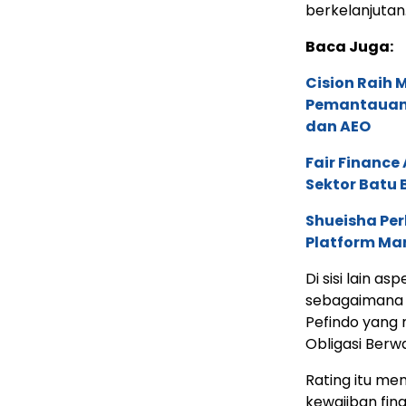
berkelanjutan
Baca Juga:
Cision Raih
Pemantauan d
dan AEO
Fair Financ
Sektor Batu 
Shueisha Pe
Platform Ma
Di sisi lain as
sebagaimana 
Pefindo yang 
Obligasi Berw
Rating itu m
kewajiban fina