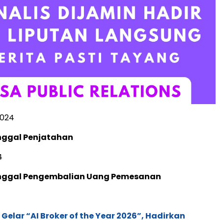
2024
nggal Penjatahan
4
nggal Pengembalian Uang Pemesanan
 Gelar “AI Broker of the Year 2026”, Hadirkan