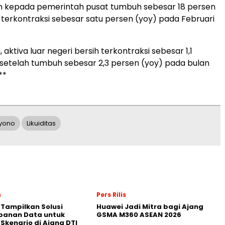
ih kepada pemerintah pusat tumbuh sebesar 18 persen
h terkontraksi sebesar satu persen (yoy) pada Februari
 aktiva luar negeri bersih terkontraksi sebesar 1,1
 setelah tumbuh sebesar 2,3 persen (yoy) pada bulan
**
ryono
Likuiditas
s
Pers Rilis
 Tampilkan Solusi
Huawei Jadi Mitra bagi Ajang
panan Data untuk
GSMA M360 ASEAN 2026
 Skenario di Ajang DTI