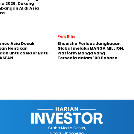
ia 2026, Dukung
angan AI di Asia
ra
s
Pers Rilis
nance Asia Desak
Shueisha Perluas Jangkauan
kan Hentikan
Global melalui MANGA MILLION,
an untuk Sektor Batu
Platform Manga yang
 ASEAN
Tersedia dalam 100 Bahasa
Graha Media Center,
Bogor - Indonesia