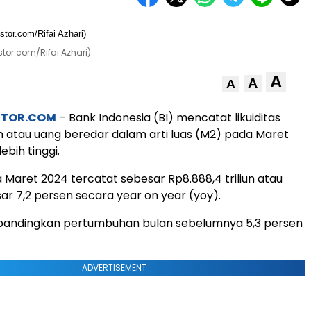
stor.com/Rifai Azhari)
A
A
A
STOR.COM
– Bank Indonesia (BI) mencatat likuiditas
atau uang beredar dalam arti luas (M2) pada Maret
bih tinggi.
a Maret 2024 tercatat sebesar Rp8.888,4 triliun atau
r 7,2 persen secara year on year (yoy).
dibandingkan pertumbuhan bulan sebelumnya 5,3 persen
ADVERTISEMENT