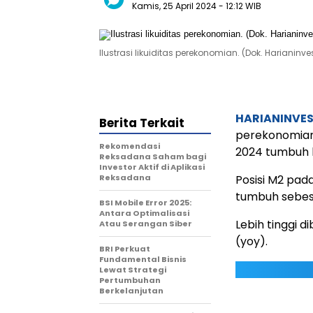
Kamis, 25 April 2024
- 12:12 WIB
Ilustrasi likuiditas perekonomian. (Dok. Harianinve
HARIANINVE
Berita Terkait
perekonomian 
Rekomendasi
2024 tumbuh le
Reksadana Saham bagi
Investor Aktif di Aplikasi
Reksadana
Posisi M2 pad
tumbuh sebesa
BSI Mobile Error 2025:
Antara Optimalisasi
Lebih tinggi 
Atau Serangan Siber
(yoy).
BRI Perkuat
Fundamental Bisnis
Lewat Strategi
Pertumbuhan
Berkelanjutan