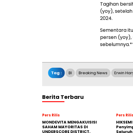
Tagihan bers
(yoy), setela
2024.
Sementara itu,
persen (yoy),
sebelumnya.*
Tag :
BI
Breaking News
Erwin Ha
Berita Terbaru
Pers Rilis
Pers Rili
MONDEVITA MENGAKUISISI
HIKSEMI
SAHAM MAYORITAS DI
Penyim
UNDERSCORE DISTRICT,
Seluruh