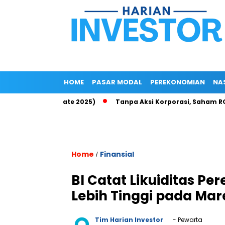
HOME
PASAR MODAL
PEREKONOMIAN
NA
p di Epayu (Update 2025)
Tanpa Aksi Korporasi, Saham ROCK T
Home
Finansial
/
BI Catat Likuiditas P
Lebih Tinggi pada Mar
Tim Harian Investor
- Pewarta