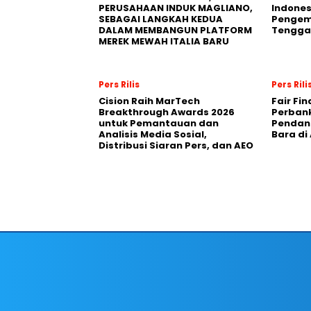
PERUSAHAAN INDUK MAGLIANO,
Indones
SEBAGAI LANGKAH KEDUA
Pengemb
DALAM MEMBANGUN PLATFORM
Tengga
MEREK MEWAH ITALIA BARU
Pers Rilis
Pers Rili
Cision Raih MarTech
Fair Fi
Breakthrough Awards 2026
Perban
untuk Pemantauan dan
Pendana
Analisis Media Sosial,
Bara di
Distribusi Siaran Pers, dan AEO