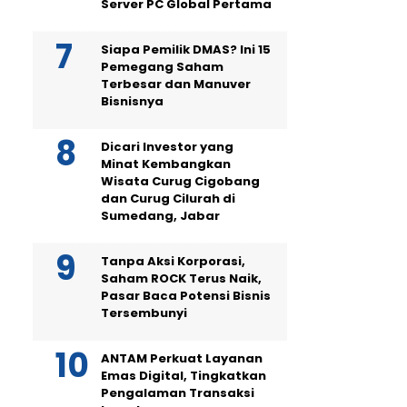
Server PC Global Pertama
Siapa Pemilik DMAS? Ini 15
Pemegang Saham
Terbesar dan Manuver
Bisnisnya
Dicari Investor yang
Minat Kembangkan
Wisata Curug Cigobang
dan Curug Cilurah di
Sumedang, Jabar
Tanpa Aksi Korporasi,
Saham ROCK Terus Naik,
Pasar Baca Potensi Bisnis
Tersembunyi
ANTAM Perkuat Layanan
Emas Digital, Tingkatkan
Pengalaman Transaksi