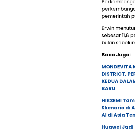
Perkembangan
perkembangan
pemerintah p
Erwin menutu
sebesar 11,8 
bulan sebelum
Baca Juga:
MONDEVITA 
DISTRICT, P
KEDUA DALA
BARU
HIKSEMI Tam
Skenario di
AI di Asia T
Huawei Jadi