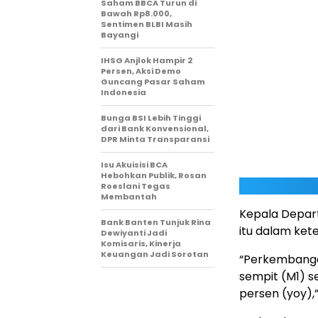
Saham BBCA Turun di
Bawah Rp8.000,
Sentimen BLBI Masih
Bayangi
IHSG Anjlok Hampir 2
Persen, Aksi Demo
Guncang Pasar Saham
Indonesia
Bunga BSI Lebih Tinggi
dari Bank Konvensional,
DPR Minta Transparansi
Isu Akuisisi BCA
Hebohkan Publik, Rosan
Roeslani Tegas
Membantah
Kepala Depar
Bank Banten Tunjuk Rina
itu dalam ket
Dewiyanti Jadi
Komisaris, Kinerja
Keuangan Jadi Sorotan
“Perkembanga
sempit (M1) s
persen (yoy),