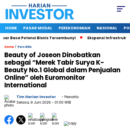
HOME
PASAR MODAL
PEREKONOMIAN
NASIONAL
PO
r Baca Potensi Bisnis Tersembunyi
Ekspansi Infrastruktur D
/
Home
Pers Rilis
Beauty of Joseon Dinobatkan
sebagai “Merek Tabir Surya K-
Beauty No.1 Global dalam Penjualan
Online” oleh Euromonitor
International
Tim Harian Investor
- Pewarta
Selasa, 9 Juni 2026
- 01:00 WIB