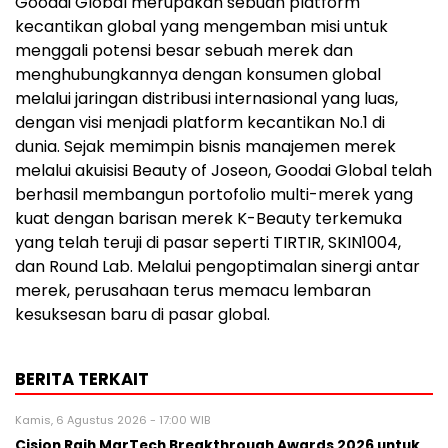
Goodai Global merupakan sebuah platform
kecantikan global yang mengemban misi untuk
menggali potensi besar sebuah merek dan
menghubungkannya dengan konsumen global
melalui jaringan distribusi internasional yang luas,
dengan visi menjadi platform kecantikan No.1 di
dunia. Sejak memimpin bisnis manajemen merek
melalui akuisisi Beauty of Joseon, Goodai Global telah
berhasil membangun portofolio multi-merek yang
kuat dengan barisan merek K-Beauty terkemuka
yang telah teruji di pasar seperti TIRTIR, SKIN1004,
dan Round Lab. Melalui pengoptimalan sinergi antar
merek, perusahaan terus memacu lembaran
kesuksesan baru di pasar global.
BERITA TERKAIT
Kamis, 6 Agustus 2026 - 17:00 WIB
Cision Raih MarTech Breakthrough Awards 2026 untuk