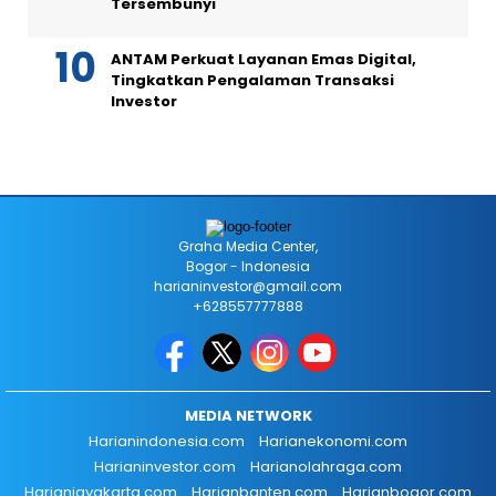
Tersembunyi
ANTAM Perkuat Layanan Emas Digital,
Tingkatkan Pengalaman Transaksi
Investor
Graha Media Center,
Bogor - Indonesia
harianinvestor@gmail.com
+628557777888
MEDIA NETWORK
Harianindonesia.com
Harianekonomi.com
Harianinvestor.com
Harianolahraga.com
Harianjayakarta.com
Harianbanten.com
Harianbogor.com