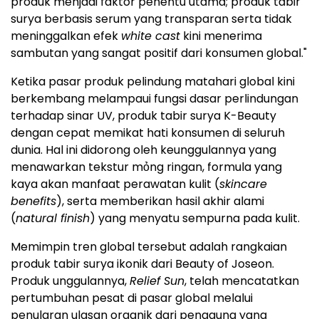
produk menjadi faktor penentu utama; produk tabir
surya berbasis serum yang transparan serta tidak
meninggalkan efek
white cast
kini menerima
sambutan yang sangat positif dari konsumen global."
Ketika pasar produk pelindung matahari global kini
berkembang melampaui fungsi dasar perlindungan
terhadap sinar UV, produk tabir surya K-Beauty
dengan cepat memikat hati konsumen di seluruh
dunia. Hal ini didorong oleh keunggulannya yang
menawarkan tekstur mỏng ringan, formula yang
kaya akan manfaat perawatan kulit (
skincare
benefits
), serta memberikan hasil akhir alami
(
natural finish
) yang menyatu sempurna pada kulit.
Memimpin tren global tersebut adalah rangkaian
produk tabir surya ikonik dari Beauty of Joseon.
Produk unggulannya,
Relief Sun
, telah mencatatkan
pertumbuhan pesat di pasar global melalui
penularan ulasan organik dari pengguna yang