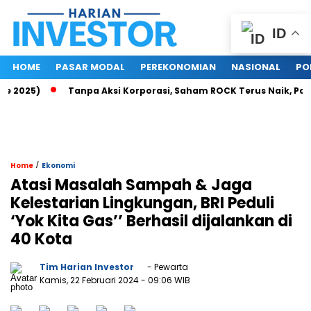
ID
HOME
PASAR MODAL
PEREKONOMIAN
NASIONAL
PO
025)
Tanpa Aksi Korporasi, Saham ROCK Terus Naik, Pasar Ba
/
Home
Ekonomi
Atasi Masalah Sampah & Jaga
Kelestarian Lingkungan, BRI Peduli
‘Yok Kita Gas’’ Berhasil dijalankan di
40 Kota
Tim Harian Investor
- Pewarta
Kamis, 22 Februari 2024
- 09:06 WIB