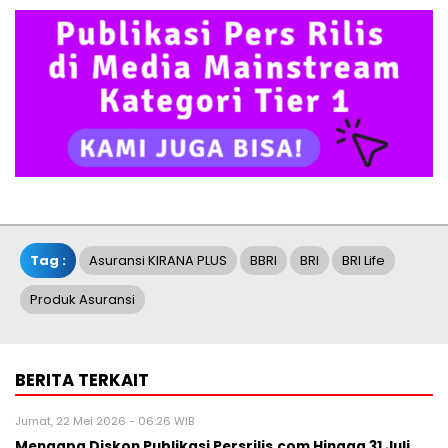
Tag :
Asuransi KIRANA PLUS
BBRI
BRI
BRI Life
Produk Asuransi
BERITA TERKAIT
Jumat, 22 Mei 2026 - 06:26 WIB
Mengapa Diskon Publikasi Persrilis.com Hingga 31 Juli