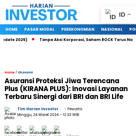
ID
HOME
PASAR MODAL
PEREKONOMIAN
NASIONAL
PO
date 2025)
Tanpa Aksi Korporasi, Saham ROCK Terus Naik, Pa
/
Home
Ekonomi
Asuransi Proteksi Jiwa Terencana
Plus (KIRANA PLUS): Inovasi Layanan
Terbaru Sinergi dari BRI dan BRI Life
Tim Harian Investor
- Pewarta
Minggu, 24 Maret 2024
- 12:33 WIB