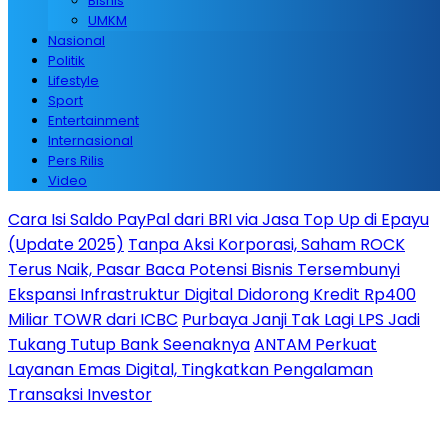
Bisnis
UMKM
Nasional
Politik
Lifestyle
Sport
Entertainment
Internasional
Pers Rilis
Video
Cara Isi Saldo PayPal dari BRI via Jasa Top Up di Epayu
(Update 2025)
Tanpa Aksi Korporasi, Saham ROCK
Terus Naik, Pasar Baca Potensi Bisnis Tersembunyi
Ekspansi Infrastruktur Digital Didorong Kredit Rp400
Miliar TOWR dari ICBC
Purbaya Janji Tak Lagi LPS Jadi
Tukang Tutup Bank Seenaknya
ANTAM Perkuat
Layanan Emas Digital, Tingkatkan Pengalaman
Transaksi Investor