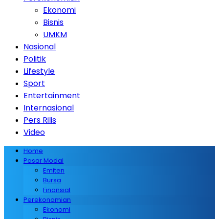
Ekonomi
Bisnis
UMKM
Nasional
Politik
Lifestyle
Sport
Entertainment
Internasional
Pers Rilis
Video
Home
Pasar Modal
Emiten
Bursa
Finansial
Perekonomian
Ekonomi