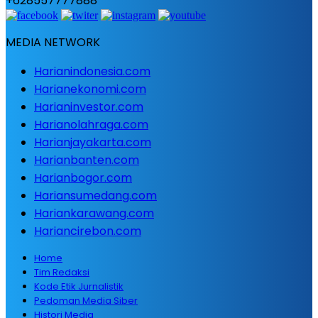
+628557777888
MEDIA NETWORK
Harianindonesia.com
Harianekonomi.com
Harianinvestor.com
Harianolahraga.com
Harianjayakarta.com
Harianbanten.com
Harianbogor.com
Hariansumedang.com
Hariankarawang.com
Hariancirebon.com
Home
Tim Redaksi
Kode Etik Jurnalistik
Pedoman Media Siber
Histori Media