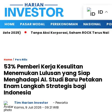
ID
HOME
PASAR MODAL
PEREKONOMIAN
NASIONAL
PO
ate 2025)
Tanpa Aksi Korporasi, Saham ROCK Terus Naik, Pas
/
Home
Pers Rilis
53% Pemberi Kerja Kesulitan
Menemukan Lulusan yang Siap
Menghadapi AI. Studi Baru Petakan
Enam Langkah Strategis bagi
Indonesia
Tim Harian Investor
- Pewarta
Kamis, 9 Juli 2026
- 09:21 WIB