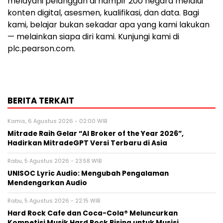
melayani pelanggan di hampir 200 negara melalui
konten digital, asesmen, kualifikasi, dan data. Bagi
kami, belajar bukan sekadar apa yang kami lakukan
— melainkan siapa diri kami. Kunjungi kami di
plc.pearson.com.
BERITA TERKAIT
Kamis, 6 Agustus 2026 - 02:00 WIB
Mitrade Raih Gelar “AI Broker of the Year 2026”,
Hadirkan MitradeGPT Versi Terbaru di Asia
Rabu, 5 Agustus 2026 - 23:58 WIB
UNISOC Lyric Audio: Mengubah Pengalaman
Mendengarkan Audio
Rabu, 5 Agustus 2026 - 22:15 WIB
Hard Rock Cafe dan Coca-Cola® Meluncurkan
Kompetisi Musik Hard Rock Rising untuk Musisi