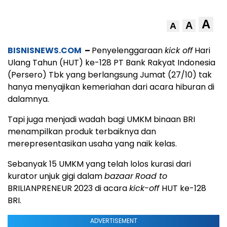
A
A
A
BISNISNEWS.COM
–
Penyelenggaraan
kick off
Hari
Ulang Tahun (HUT) ke-128 PT Bank Rakyat Indonesia
(Persero) Tbk yang berlangsung Jumat (27/10) tak
hanya menyajikan kemeriahan dari acara hiburan di
dalamnya.
Tapi juga menjadi wadah bagi UMKM binaan BRI
menampilkan produk terbaiknya dan
merepresentasikan usaha yang naik kelas.
Sebanyak 15 UMKM yang telah lolos kurasi dari
kurator unjuk gigi dalam
bazaar
Road to
BRILIANPRENEUR 2023 di acara
kick-off
HUT ke-128
BRI.
ADVERTISEMENT