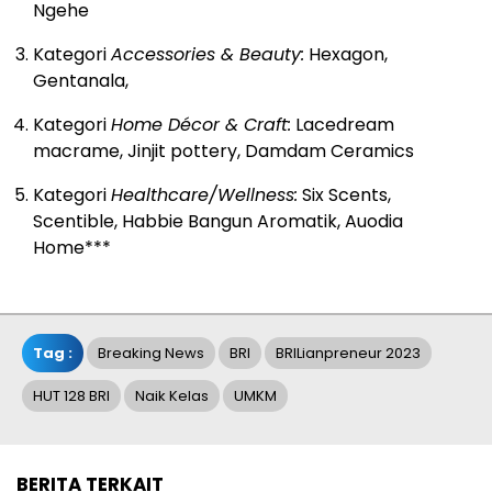
Ngehe
Kategori
Accessories & Beauty:
Hexagon,
Gentanala,
Kategori
Home Décor & Craft:
Lacedream
macrame, Jinjit pottery, Damdam Ceramics
Kategori
Healthcare/Wellness:
Six Scents,
Scentible, Habbie Bangun Aromatik, Auodia
Home***
Tag :
Breaking News
BRI
BRILianpreneur 2023
HUT 128 BRI
Naik Kelas
UMKM
BERITA TERKAIT