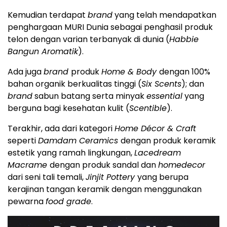
Kemudian terdapat
brand
yang telah mendapatkan
penghargaan MURI Dunia sebagai penghasil produk
telon dengan varian terbanyak di dunia (
Habbie
Bangun Aromatik
).
Ada juga
brand
produk
Home & Body
dengan 100%
bahan organik berkualitas tinggi (
Six Scents
); dan
brand
sabun batang serta minyak
essential
yang
berguna bagi kesehatan kulit (
Scentible
).
Terakhir, ada dari kategori
Home Décor & Craft
seperti
Damdam Ceramics
dengan produk keramik
estetik yang ramah lingkungan,
Lacedream
Macrame
dengan produk sandal dan
homedecor
dari seni tali temali,
Jinjit Pottery
yang berupa
kerajinan tangan keramik dengan menggunakan
pewarna
food grade
.