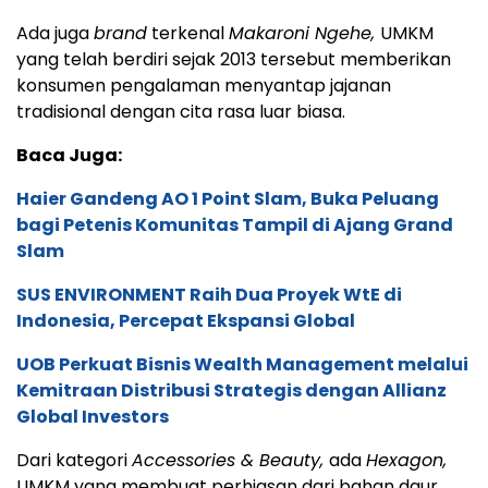
Ada juga
brand
terkenal
Makaroni Ngehe,
UMKM
yang telah berdiri sejak 2013 tersebut memberikan
konsumen pengalaman menyantap jajanan
tradisional dengan cita rasa luar biasa.
Baca Juga:
Haier Gandeng AO 1 Point Slam, Buka Peluang
bagi Petenis Komunitas Tampil di Ajang Grand
Slam
SUS ENVIRONMENT Raih Dua Proyek WtE di
Indonesia, Percepat Ekspansi Global
UOB Perkuat Bisnis Wealth Management melalui
Kemitraan Distribusi Strategis dengan Allianz
Global Investors
Dari kategori
Accessories & Beauty,
ada
Hexagon,
UMKM yang membuat perhiasan dari bahan daur