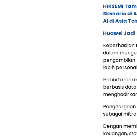
HIKSEMI Tam
Skenario di
AI di Asia T
Huawei Jadi
Keberhasilan
dalam mengel
pengambilan 
lebih persona
Hal ini terce
berbasis data
menghadirkan
Penghargaan 
sebagai mitra 
Dengan memban
keuangan,
sta