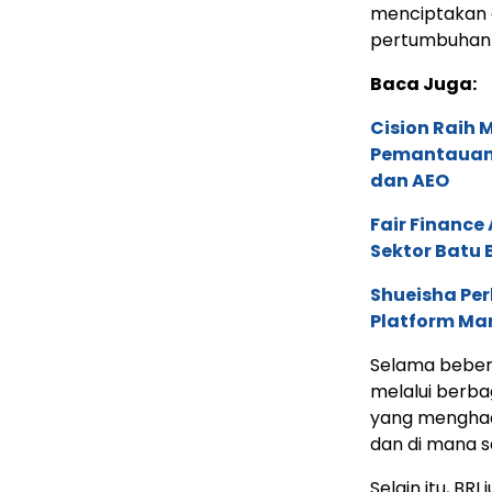
menciptakan e
pertumbuhan 
Baca Juga:
Cision Raih
Pemantauan d
dan AEO
Fair Financ
Sektor Batu 
Shueisha Pe
Platform Ma
Selama bebera
melalui berbag
yang menghadi
dan di mana s
Selain itu, B