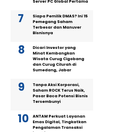
Server PC Global Pertama
Siapa Pemilik DMAS? Ini 15
Pemegang Saham
Terbesar dan Manuver
Bisnisnya
Dicari Investor yang
Minat Kembangkan
Wisata Curug Cigobang
dan Curug Cilurah di
Sumedang, Jabar
Tanpa Aksi Korporasi,
Saham ROCK Terus Naik,
Pasar Baca Potensi Bisnis
Tersembunyi
ANTAM Perkuat Layanan
Emas Digital, Tingkatkan
Pengalaman Transaksi