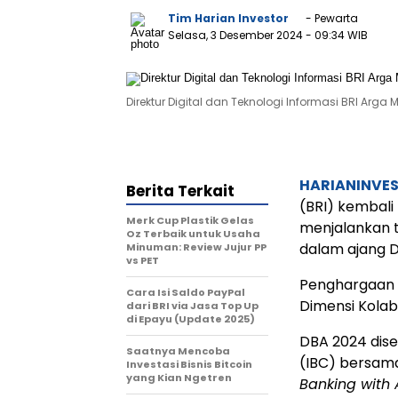
Tim Harian Investor
- Pewarta
Selasa, 3 Desember 2024
- 09:34 WIB
Direktur Digital dan Teknologi Informasi BRI Arga M
HARIANINVE
Berita Terkait
(BRI) kembali
Merk Cup Plastik Gelas
menjalankan t
Oz Terbaik untuk Usaha
dalam ajang D
Minuman: Review Jujur PP
vs PET
Penghargaan t
Cara Isi Saldo PayPal
Dimensi Kolab
dari BRI via Jasa Top Up
di Epayu (Update 2025)
DBA 2024 dise
Saatnya Mencoba
(IBC) bersama
Investasi Bisnis Bitcoin
yang Kian Ngetren
Banking with 