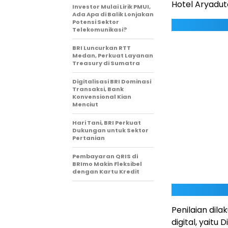
Hotel Aryadut
Investor Mulai Lirik PMUI,
Ada Apa di Balik Lonjakan
Potensi Sektor
Telekomunikasi?
BRI Luncurkan RTT
Medan, Perkuat Layanan
Treasury di Sumatra
Digitalisasi BRI Dominasi
Transaksi, Bank
Konvensional Kian
Menciut
Hari Tani, BRI Perkuat
Dukungan untuk Sektor
Pertanian
Pembayaran QRIS di
BRImo Makin Fleksibel
dengan Kartu Kredit
Penilaian di
digital, yaitu