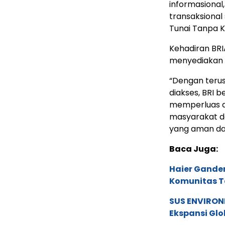
informasional,
transaksional 
Tunai Tanpa K
Kehadiran BR
menyediakan l
“Dengan teru
diakses, BRI 
memperluas a
masyarakat d
yang aman da
Baca Juga:
Haier Ganden
Komunitas T
SUS ENVIRONM
Ekspansi Glo