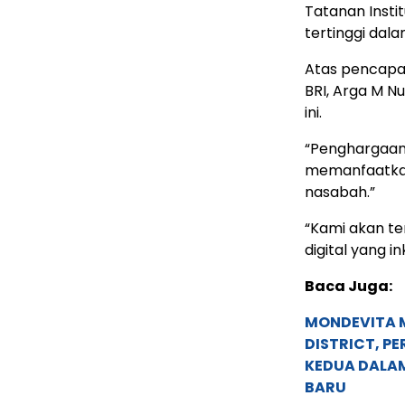
Tatanan Insti
tertinggi dala
Atas pencapai
BRI, Arga M 
ini.
“Penghargaan
memanfaatkan
nasabah.”
“Kami akan te
digital yang in
Baca Juga:
MONDEVITA 
DISTRICT, P
KEDUA DALA
BARU