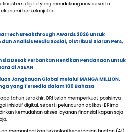
kosistem digital yang mendukung inovasi serta
ekonomi berkelanjutan.
 MarTech Breakthrough Awards 2026 untuk
an Analisis Media Sosial, Distribusi Siaran Pers,
e Asia Desak Perbankan Hentikan Pendanaan untuk
Bara di ASEAN
rluas Jangkauan Global melalui MANGA MILLION,
nga yang Tersedia dalam 100 Bahasa
pa tahun terakhir, BRI telah memperkuat posisinya
ai inisiatif digital, seperti peluncuran aplikasi BRImo
rkan kemudahan akses layanan finansial kapan saja
aja.
RI juga memanfaatkan teknologi kecerdasan buatan (AI)