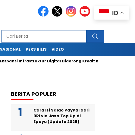
ID
RNASIONAL
PERS RILIS
VIDEO
si Infrastruktur Digital Didorong Kredit Rp400 Miliar TOWR dari 
BERITA POPULER
Cara Isi Saldo PayPal dari
BRI via Jasa Top Up di
Epayu (Update 2025)