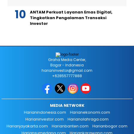
ANTAM Perkuat Layanan Emas Digital,
Tingkatkan Pengalaman Transaksi
Investor
Graha Media Center,
Bogor - Indonesia
harianinvestor@gmail.com
+628557777888
MEDIA NETWORK
Harianindonesia.com
Harianekonomi.com
Harianinvestor.com
Harianolahraga.com
Harianjayakarta.com
Harianbanten.com
Harianbogor.com
Hariansumedang.com
Hariankarawang.com