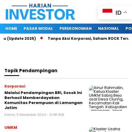
ID
HOME
PASAR MODAL
PEREKONOMIAN
NASIONAL
PO
ayu (Update 2025)
Tanpa Aksi Korporasi, Saham ROCK Terus N
Topik
Pendampingan
Korporasi
Melalui Pendampingan BRI, Sosok Ini
Berhasil Memberdayakan
Komunitas Perempuan di Lamongan
Jatim
Kamis, 5 Desember 2024 - 21:48 WIB
UMKM