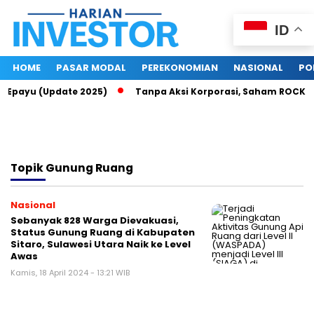
ID
HOME
PASAR MODAL
PEREKONOMIAN
NASIONAL
PO
di Epayu (Update 2025)
Tanpa Aksi Korporasi, Saham ROCK Ter
Topik
Gunung Ruang
Nasional
Sebanyak 828 Warga Dievakuasi,
Status Gunung Ruang di Kabupaten
Sitaro, Sulawesi Utara Naik ke Level
Awas
Kamis, 18 April 2024 - 13:21 WIB