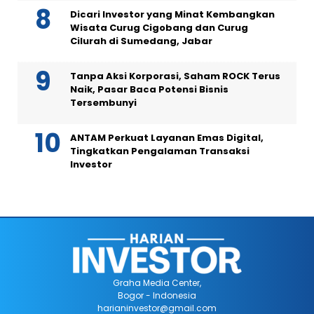
Dicari Investor yang Minat Kembangkan
Wisata Curug Cigobang dan Curug
Cilurah di Sumedang, Jabar
Tanpa Aksi Korporasi, Saham ROCK Terus
Naik, Pasar Baca Potensi Bisnis
Tersembunyi
ANTAM Perkuat Layanan Emas Digital,
Tingkatkan Pengalaman Transaksi
Investor
Graha Media Center,
Bogor - Indonesia
harianinvestor@gmail.com