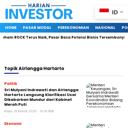
ID
HOME
PASAR MODAL
PEREKONOMIAN
NASIONAL
PO
ham ROCK Terus Naik, Pasar Baca Potensi Bisnis Tersembunyi
Topik
Airlangga Hartarto
Politik
Sri Mulyani Indrawati dan Airlangga
Hartarto Langsung Klarifikasi Usai
Dikabarkan Mundur dari Kabinet
Merah Puti
Rabu, 19 Maret 2025 - 10:19 WIB
Ekonomi