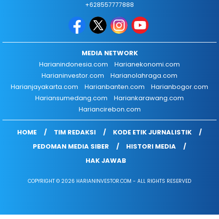
+628557777888
MEDIA NETWORK
Harianindonesia.com
Harianekonomi.com
Harianinvestor.com
Harianolahraga.com
Harianjayakarta.com
Harianbanten.com
Harianbogor.com
Hariansumedang.com
Hariankarawang.com
Hariancirebon.com
HOME
TIM REDAKSI
KODE ETIK JURNALISTIK
PEDOMAN MEDIA SIBER
HISTORI MEDIA
HAK JAWAB
COPYRIGHT © 2026 HARIANINVESTOR.COM - ALL RIGHTS RESERVED