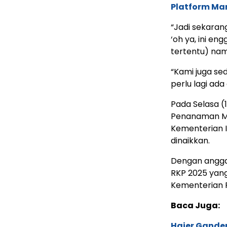
Platform Ma
“Jadi sekaran
‘oh ya, ini en
tertentu) nam
“Kami juga se
perlu lagi ad
Pada Selasa (
Penanaman Mo
Kementerian I
dinaikkan.
Dengan anggar
RKP 2025 yan
Kementerian 
Baca Juga:
Haier Ganden