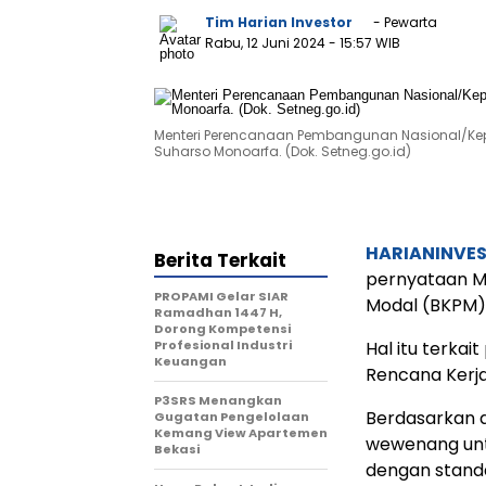
Tim Harian Investor
- Pewarta
Rabu, 12 Juni 2024
- 15:57 WIB
Menteri Perencanaan Pembangunan Nasional/K
Suharso Monoarfa. (Dok. Setneg.go.id)
HARIANINVE
Berita Terkait
pernyataan M
PROPAMI Gelar SIAR
Modal (BKPM) B
Ramadhan 1447 H,
Dorong Kompetensi
Profesional Industri
Hal itu terka
Keuangan
Rencana Kerja
P3SRS Menangkan
Berdasarkan a
Gugatan Pengelolaan
Kemang View Apartemen
wewenang unt
Bekasi
dengan stand