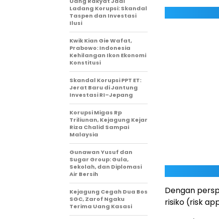
Uang Rakyat Jadi
Ladang Korupsi: Skandal
Taspen dan Investasi
Ilusi
Kwik Kian Gie Wafat,
Prabowo: Indonesia
Kehilangan Ikon Ekonomi
Konstitusi
Skandal Korupsi PPT ET:
Jerat Baru di Jantung
Investasi RI–Jepang
Korupsi Migas Rp
Triliunan, Kejagung Kejar
Riza Chalid Sampai
Malaysia
Gunawan Yusuf dan
Sugar Group: Gula,
Sekolah, dan Diplomasi
Air Bersih
Dengan perspe
Kejagung Cegah Dua Bos
SGC, Zarof Ngaku
risiko (risk 
Terima Uang Kasasi