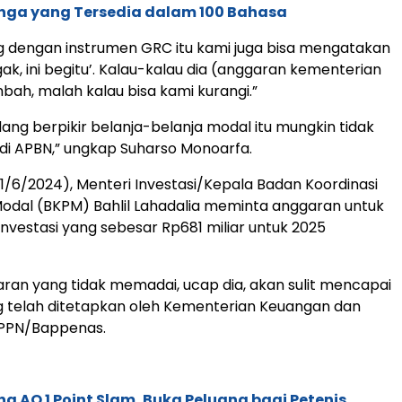
nga yang Tersedia dalam 100 Bahasa
g dengan instrumen GRC itu kami juga bisa mengatakan
ggak, ini begitu’. Kalau-kalau dia (anggaran kementerian
bah, malah kalau bisa kami kurangi.”
dang berpikir belanja-belanja modal itu mungkin tidak
a di APBN,” ungkap Suharso Monoarfa.
11/6/2024), Menteri Investasi/Kepala Badan Koordinasi
dal (BKPM) Bahlil Lahadalia meminta anggaran untuk
nvestasi yang sebesar Rp681 miliar untuk 2025
an yang tidak memadai, ucap dia, akan sulit mencapai
g telah ditetapkan oleh Kementerian Keuangan dan
PPN/Bappenas.
g AO 1 Point Slam, Buka Peluang bagi Petenis