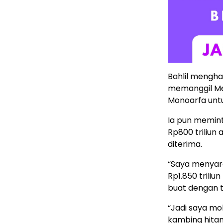
Bahlil mengh
memanggil Men
Monoarfa unt
Ia pun memint
Rp800 triliun
diterima.
“Saya menyara
Rp1.850 triliu
buat dengan t
“Jadi saya moh
kambing hitam