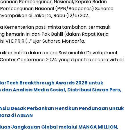
ncanaan Pembangunan Nasional/Kepala Badan
Pembangunan Nasional (PPN/Bappenas) Suharso
ampaikan di Jakarta, Rabu (12/6/202.
a Kementerian pasti minta tambahan, termasuk
 kemarin ini dari Pak Bahlil (dalam Rapat Kerja
 VI DPR RI) ,” ujar Suharso Monoarfa.
ikan hal itu dalam acara Sustainable Development
Center Conference 2024 yang dipantau secara virtual.
 MarTech Breakthrough Awards 2026 untuk
an Analisis Media Sosial, Distribusi Siaran Pers,
e Asia Desak Perbankan Hentikan Pendanaan untuk
Bara di ASEAN
rluas Jangkauan Global melalui MANGA MILLION,