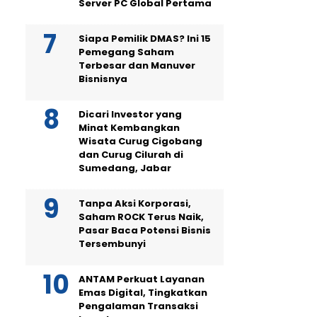
Server PC Global Pertama
Siapa Pemilik DMAS? Ini 15
Pemegang Saham
Terbesar dan Manuver
Bisnisnya
Dicari Investor yang
Minat Kembangkan
Wisata Curug Cigobang
dan Curug Cilurah di
Sumedang, Jabar
Tanpa Aksi Korporasi,
Saham ROCK Terus Naik,
Pasar Baca Potensi Bisnis
Tersembunyi
ANTAM Perkuat Layanan
Emas Digital, Tingkatkan
Pengalaman Transaksi