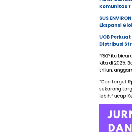
Komunitas T
SUS ENVIRONM
Ekspansi Glo
UOB Perkuat
Distribusi St
“RKP itu bica
kita di 2025. 
triliun, angga
“Dari target R
sekarang targ
lebih,” ucap 