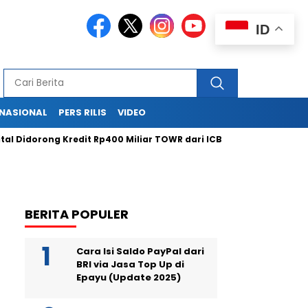
ID
RNASIONAL
PERS RILIS
VIDEO
idorong Kredit Rp400 Miliar TOWR dari ICBC
Purbaya Janji Ta
BERITA POPULER
Cara Isi Saldo PayPal dari
BRI via Jasa Top Up di
Epayu (Update 2025)