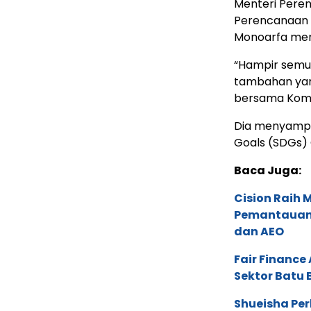
Menteri Pere
Perencanaan 
Monoarfa meny
“Hampir semu
tambahan yang
bersama Komisi
Dia menyampa
Goals (SDGs) 
Baca Juga:
Cision Raih
Pemantauan d
dan AEO
Fair Financ
Sektor Batu 
Shueisha Pe