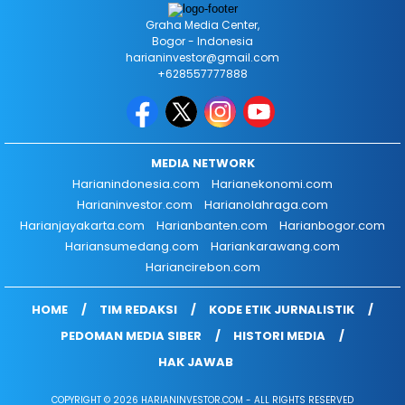
Graha Media Center,
Bogor - Indonesia
harianinvestor@gmail.com
+628557777888
MEDIA NETWORK
Harianindonesia.com
Harianekonomi.com
Harianinvestor.com
Harianolahraga.com
Harianjayakarta.com
Harianbanten.com
Harianbogor.com
Hariansumedang.com
Hariankarawang.com
Hariancirebon.com
HOME
TIM REDAKSI
KODE ETIK JURNALISTIK
PEDOMAN MEDIA SIBER
HISTORI MEDIA
HAK JAWAB
COPYRIGHT © 2026 HARIANINVESTOR.COM - ALL RIGHTS RESERVED