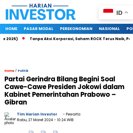
ID
HOME
PASAR MODAL
PEREKONOMIAN
NASIONAL
PO
2025)
Tanpa Aksi Korporasi, Saham ROCK Terus Naik, Pasar 
/
Home
Politik
Partai Gerindra Bilang Begini Soal
Cawe-Cawe Presiden Jokowi dalam
Kabinet Pemerintahan Prabowo –
Gibran
Tim Harian Investor
- Pewarta
Rabu, 27 Maret 2024
- 10:24 WIB