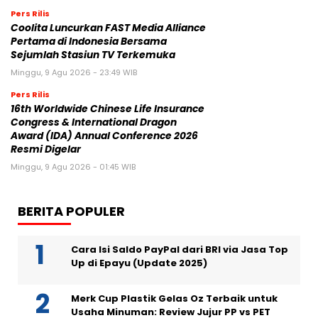
Pers Rilis
Coolita Luncurkan FAST Media Alliance
Pertama di Indonesia Bersama
Sejumlah Stasiun TV Terkemuka
Minggu, 9 Agu 2026 - 23:49 WIB
Pers Rilis
16th Worldwide Chinese Life Insurance
Congress & International Dragon
Award (IDA) Annual Conference 2026
Resmi Digelar
Minggu, 9 Agu 2026 - 01:45 WIB
BERITA POPULER
Cara Isi Saldo PayPal dari BRI via Jasa Top
Up di Epayu (Update 2025)
Merk Cup Plastik Gelas Oz Terbaik untuk
Usaha Minuman: Review Jujur PP vs PET