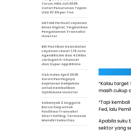
Turun, HBA Juli 2025
Catat Penurunan Tajam
USD 97,65 per Ton
ANTAM Perkuat Layanan
Emas Digital, Tingkatkan
Pengalaman Transaksi
Investor
BRI Pastikan Keandalan
Layanan Lewat 1,19 Juta
AgenBRILink dan 42 Ribu
Jaringan E-Channel
dan Super App BRImo
CSA Index April 2025
Soroti Pentingnya
“Kalau target 
Kejelasan Kebijakan
untuk Kembalikan
masih cukup op
Optimisme Investor
“Tapi kembali 
Sebanyak 3 Anggota
Bursa Siap untuk
Fed, lalu Pemi
Fasilitasi Transaksi
Short Selling, Termasuk
Apabila suku 
Mandiri Sekuritas
sektor yang s