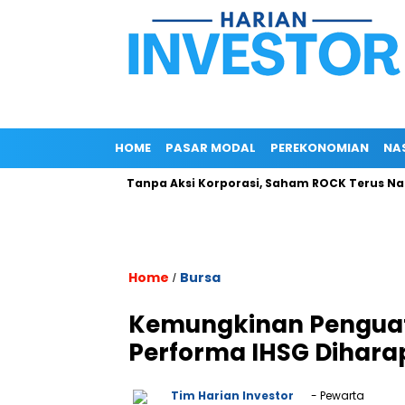
HOME
PASAR MODAL
PEREKONOMIAN
NA
ate 2025)
Tanpa Aksi Korporasi, Saham ROCK Terus Naik, Pas
Home
Bursa
/
Kemungkinan Penguata
Performa IHSG Dihara
Tim Harian Investor
- Pewarta