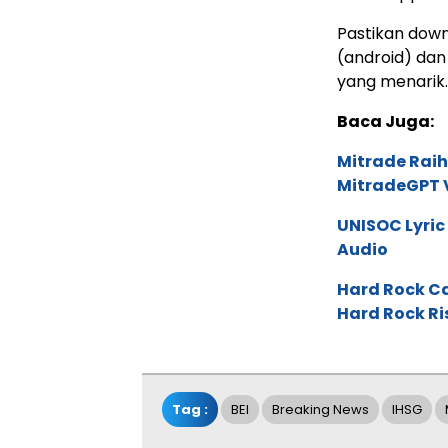
Pastikan down
(android) dan
yang menarik.
Baca Juga:
Mitrade Raih
MitradeGPT V
UNISOC Lyri
Audio
Hard Rock C
Hard Rock Ri
Tag :
BEI
Breaking News
IHSG