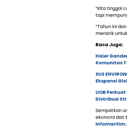
“Kita tinggal
tapi mempuny
“Tahun ini da
menarik untuk 
Baca Juga:
Haier Ganden
Komunitas T
SUS ENVIRONM
Ekspansi Glo
UOB Perkuat
Distribusi St
Sempatkan un
ekonomi dan b
Infomaritim