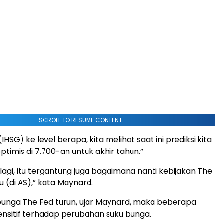
SCROLL TO RESUME CONTENT
(IHSG) ke level berapa, kita melihat saat ini prediksi kita
timis di 7.700-an untuk akhir tahun.”
lagi, itu tergantung juga bagaimana nanti kebijakan The
lu (di AS),” kata Maynard.
bunga The Fed turun, ujar Maynard, maka beberapa
ensitif terhadap perubahan suku bunga.