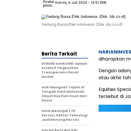
Kamis, 4 Juli 2024
- 14:51 WIB
Gedung Bursa Efek Indonesia. (Dok. Idx.co.id)
HARIANINVE
Berita Terkait
diharapkan me
Di Balik Sanksi BEI: Upaya
Kolektif Tingkatkan
Dengan adany
Transparansi Pasar
Modal
atau akhir tahu
ASRI Menguat Tajam di
Equities Spec
Tengah IHSG Melemah,
tersebut di J
Sinyal Buy Kian Kuat dari
Pasar
IHSG Melonjak 1,70
Persen, Sektor Teknologi
Jadi Bintang Hari Ini
Harga Batu Bara RI