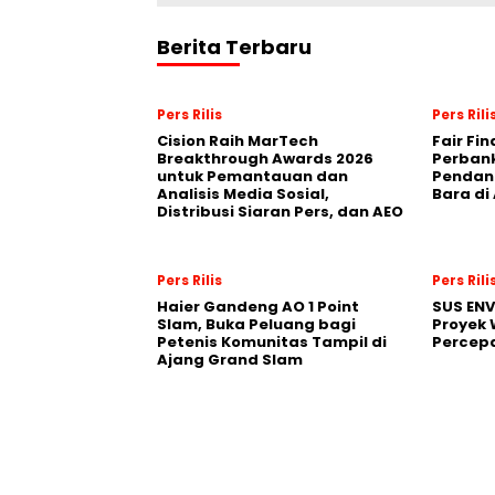
Berita Terbaru
Pers Rilis
Pers Rili
Cision Raih MarTech
Fair Fi
Breakthrough Awards 2026
Perban
untuk Pemantauan dan
Pendana
Analisis Media Sosial,
Bara di
Distribusi Siaran Pers, dan AEO
Pers Rilis
Pers Rili
Haier Gandeng AO 1 Point
SUS EN
Slam, Buka Peluang bagi
Proyek 
Petenis Komunitas Tampil di
Percepa
Ajang Grand Slam