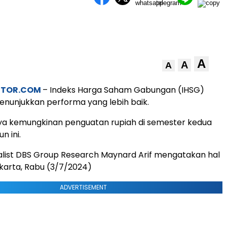
A
A
A
STOR.COM
– Indeks Harga Saham Gabungan (IHSG)
nunjukkan performa yang lebih baik.
a kemungkinan penguatan rupiah di semester kedua
n ini.
ialist DBS Group Research Maynard Arif mengatakan hal
akarta, Rabu (3/7/2024)
ADVERTISEMENT