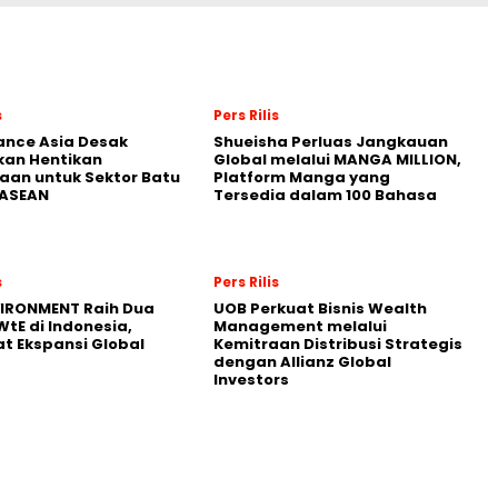
s
Pers Rilis
nance Asia Desak
Shueisha Perluas Jangkauan
kan Hentikan
Global melalui MANGA MILLION,
an untuk Sektor Batu
Platform Manga yang
 ASEAN
Tersedia dalam 100 Bahasa
s
Pers Rilis
VIRONMENT Raih Dua
UOB Perkuat Bisnis Wealth
WtE di Indonesia,
Management melalui
t Ekspansi Global
Kemitraan Distribusi Strategis
dengan Allianz Global
Investors