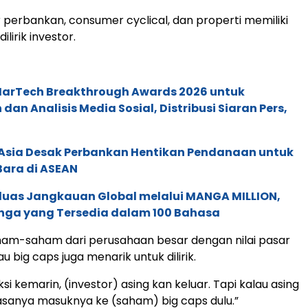
r perbankan, consumer cyclical, dan properti memiliki
ilirik investor.
 MarTech Breakthrough Awards 2026 untuk
an Analisis Media Sosial, Distribusi Siaran Pers,
e Asia Desak Perbankan Hentikan Pendanaan untuk
Bara di ASEAN
rluas Jangkauan Global melalui MANGA MILLION,
nga yang Tersedia dalam 100 Bahasa
ham-saham dari perusahaan besar dengan nilai pasar
au big caps juga menarik untuk dilirik.
i kemarin, (investor) asing kan keluar. Tapi kalau asing
iasanya masuknya ke (saham) big caps dulu.”