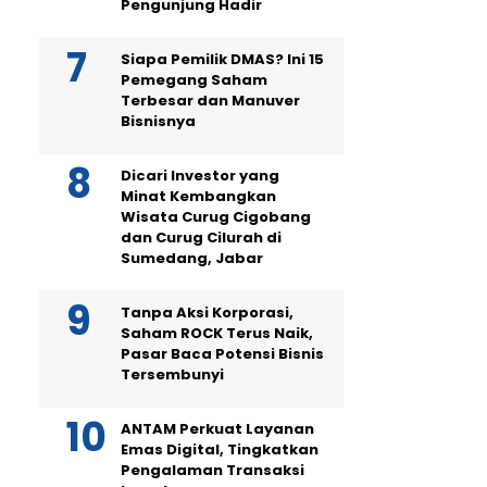
Pengunjung Hadir
Siapa Pemilik DMAS? Ini 15
Pemegang Saham
Terbesar dan Manuver
Bisnisnya
Dicari Investor yang
Minat Kembangkan
Wisata Curug Cigobang
dan Curug Cilurah di
Sumedang, Jabar
Tanpa Aksi Korporasi,
Saham ROCK Terus Naik,
Pasar Baca Potensi Bisnis
Tersembunyi
ANTAM Perkuat Layanan
Emas Digital, Tingkatkan
Pengalaman Transaksi