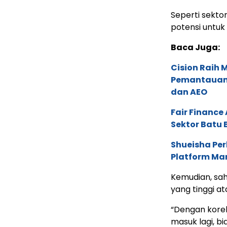
Seperti sekto
potensi untuk d
Baca Juga:
Cision Raih
Pemantauan d
dan AEO
Fair Financ
Sektor Batu 
Shueisha Pe
Platform Ma
Kemudian, sa
yang tinggi at
“Dengan koreks
masuk lagi, b