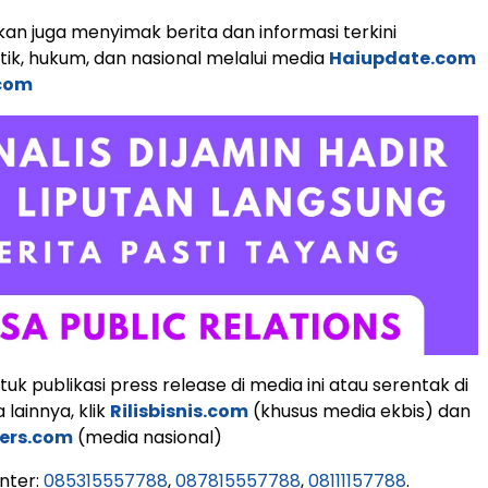
an juga menyimak berita dan informasi terkini
tik, hukum, dan nasional melalui media
Haiupdate.com
.com
k publikasi press release di media ini atau serentak di
lainnya, klik
Rilisbisnis.com
(khusus media ekbis) dan
ers.com
(media nasional)
nter:
085315557788
,
087815557788
,
08111157788
.