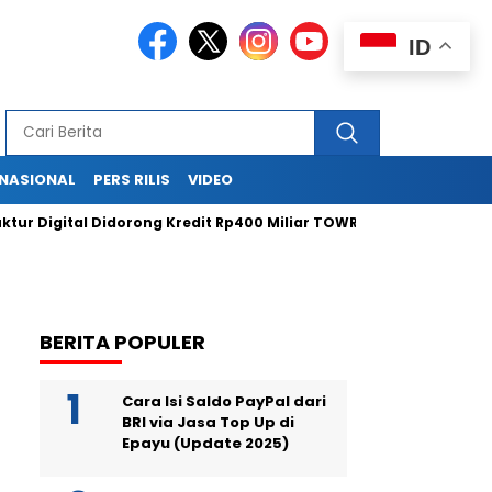
ID
RNASIONAL
PERS RILIS
VIDEO
igital Didorong Kredit Rp400 Miliar TOWR dari ICBC
Purbaya 
BERITA POPULER
Cara Isi Saldo PayPal dari
BRI via Jasa Top Up di
Epayu (Update 2025)