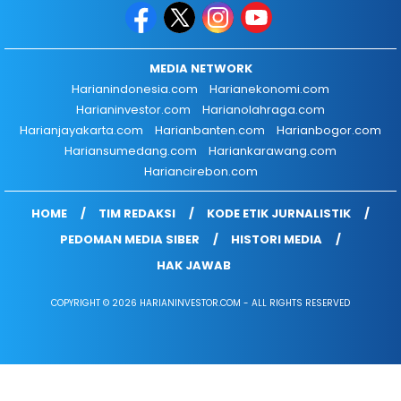
MEDIA NETWORK
Harianindonesia.com
Harianekonomi.com
Harianinvestor.com
Harianolahraga.com
Harianjayakarta.com
Harianbanten.com
Harianbogor.com
Hariansumedang.com
Hariankarawang.com
Hariancirebon.com
HOME
TIM REDAKSI
KODE ETIK JURNALISTIK
PEDOMAN MEDIA SIBER
HISTORI MEDIA
HAK JAWAB
COPYRIGHT © 2026 HARIANINVESTOR.COM - ALL RIGHTS RESERVED