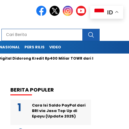
ID
RNASIONAL
PERS RILIS
VIDEO
 Didorong Kredit Rp400 Miliar TOWR dari ICBC
Purbaya Janji 
BERITA POPULER
Cara Isi Saldo PayPal dari
BRI via Jasa Top Up di
Epayu (Update 2025)