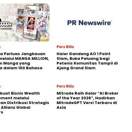
s
Pers Rilis
a Perluas Jangkauan
Haier Gandeng AO 1 Point
melalui MANGA MILLION,
Slam, Buka Peluang bagi
rm Manga yang
Petenis Komunitas Tampil di
a dalam 100 Bahasa
Ajang Grand Slam
s
Pers Rilis
kuat Bisnis Wealth
Mitrade Raih Gelar “AI Broker
ment melalui
of the Year 2026”, Hadirkan
an Distribusi Strategis
MitradeGPT Versi Terbaru di
Allianz Global
Asia
rs