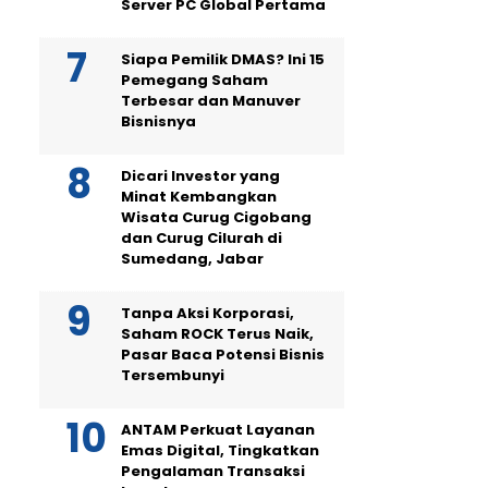
Server PC Global Pertama
Siapa Pemilik DMAS? Ini 15
Pemegang Saham
Terbesar dan Manuver
Bisnisnya
Dicari Investor yang
Minat Kembangkan
Wisata Curug Cigobang
dan Curug Cilurah di
Sumedang, Jabar
Tanpa Aksi Korporasi,
Saham ROCK Terus Naik,
Pasar Baca Potensi Bisnis
Tersembunyi
ANTAM Perkuat Layanan
Emas Digital, Tingkatkan
Pengalaman Transaksi