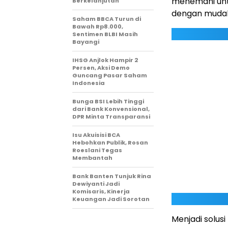
menemani unt
Berkelanjutan
dengan mudah
Saham BBCA Turun di
Bawah Rp8.000,
Sentimen BLBI Masih
Bayangi
IHSG Anjlok Hampir 2
Persen, Aksi Demo
Guncang Pasar Saham
Indonesia
Bunga BSI Lebih Tinggi
dari Bank Konvensional,
DPR Minta Transparansi
Isu Akuisisi BCA
Hebohkan Publik, Rosan
Roeslani Tegas
Membantah
Bank Banten Tunjuk Rina
Dewiyanti Jadi
Komisaris, Kinerja
Keuangan Jadi Sorotan
Menjadi solus