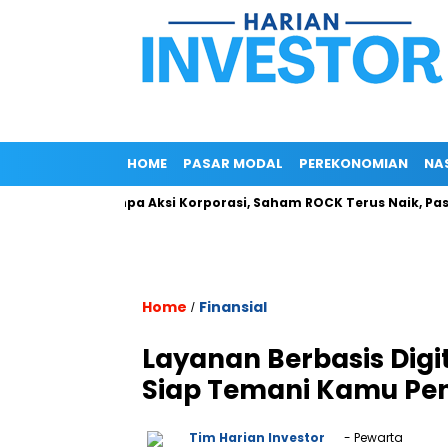
HOME
PASAR MODAL
PEREKONOMIAN
NA
5)
Tanpa Aksi Korporasi, Saham ROCK Terus Naik, Pasar Bac
Home
Finansial
/
Layanan Berbasis Digit
Siap Temani Kamu Pe
Tim Harian Investor
- Pewarta