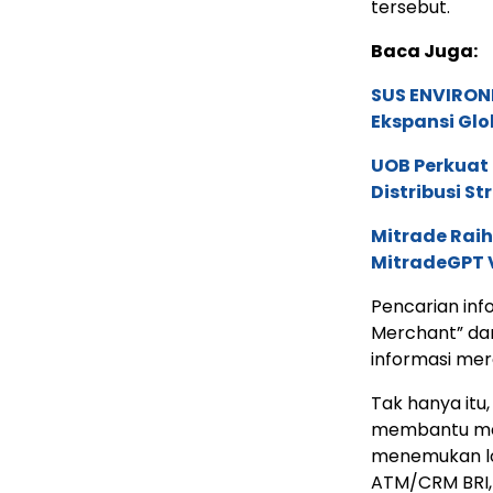
tersebut.
Baca Juga:
SUS ENVIRONM
Ekspansi Glo
UOB Perkuat
Distribusi St
Mitrade Raih
MitradeGPT V
Pencarian inf
Merchant” dan
informasi mer
Tak hanya itu,
membantu mem
menemukan lok
ATM/CRM BRI, 