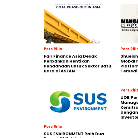
Pers Rilis
Pers Rili
Fair Finance Asia Desak
Shueish
Perbankan Hentikan
Global 
Pendanaan untuk Sektor Batu
Platfo
Bara di ASEAN
Tersedi
Pers Rili
UOB Per
Manage
Kemitra
dengan 
Investo
Pers Rilis
SUS ENVIRONMENT Raih Dua