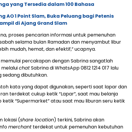
nga yang Tersedia dalam 100 Bahasa
g AO 1 Point Slam, Buka Peluang bagi Petenis
ampil di Ajang Grand Slam
na, proses pencarian informasi untuk pemenuhan
sabah selama bulan Ramadan dan menyambut libur
ebih mudah, hemat, dan efektif,” ucapnya.
 memulai percakapan dengan Sabrina sangatlah
 melalui
chat
Sabrina di WhatsApp 0812 1214 017 lalu
g sedang dibutuhkan.
oh kata yang dapat digunakan, seperti saat lapar dan
ran terdekat cukup ketik “Lapar”, saat mau belanja
 ketik “Supermarket” atau saat mau liburan seru ketik
 lokasi (
share location
) terkini, Sabrina akan
info
merchant
terdekat untuk pemenuhan kebutuhan