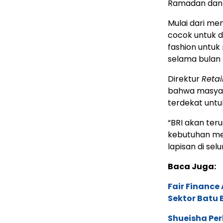
Ramadan dan 
Mulai dari me
cocok untuk d
fashion untuk
selama bulan 
Direktur
Retai
bahwa masyar
terdekat untu
“BRI akan te
kebutuhan me
lapisan di selu
Baca Juga:
Fair Financ
Sektor Batu 
Shueisha Pe