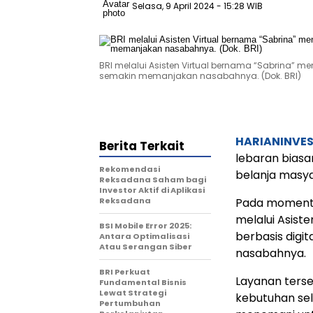
Selasa, 9 April 2024
- 15:28 WIB
BRI melalui Asisten Virtual bernama “Sabrina” m
semakin memanjakan nasabahnya. (Dok. BRI)
HARIANINVE
Berita Terkait
lebaran bias
Rekomendasi
belanja masya
Reksadana Saham bagi
Investor Aktif di Aplikasi
Reksadana
Pada momentu
melalui Asist
BSI Mobile Error 2025:
berbasis digi
Antara Optimalisasi
Atau Serangan Siber
nasabahnya.
BRI Perkuat
Layanan ters
Fundamental Bisnis
Lewat Strategi
kebutuhan sel
Pertumbuhan