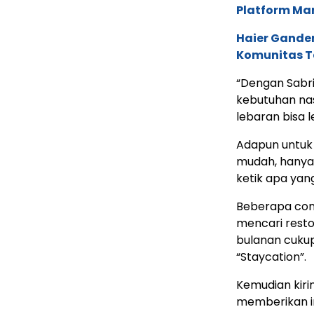
Platform Ma
Haier Ganden
Komunitas T
“Dengan Sabri
kebutuhan na
lebaran bisa l
Adapun untuk
mudah, hanya
ketik apa yan
Beberapa cont
mencari resto
bulanan cukup
“Staycation”.
Kemudian kirim
memberikan 